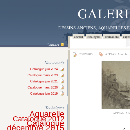
GALERI
DESSINS ANCIENS, AQUARELLES 
accueil
catalogues
estimations
expos
Contact
26/02/2015
APPIAN Adolphe
,
Nouveautés
Catalogue juin 2024
Catalogue mars 2023
Catalogue juin 2021
Catalogue mars 2020
Catalogue juin 2019
Techniques
Aquarelle
APPIAN Ado
Catalogue 2012
Catalogue
décembre 2015