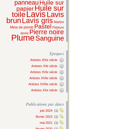
panneau
Huile sur
Huile sur
papier
Lavis
Lavis
toile
brun
Lavis gris
Marbre
Pastel
Mine de plomb
Peinture
Pierre noire
dorée
Plume
Sanguine
Epoques
Artistes XIXe siècle
Artistes XVe siècle
Artistes XVIe siècle
Artistes XVIIe siècle
Artistes XVIIIe siècle
Artistes XXe siècle
Publications par dates
juin 2024
(1)
février 2023
(1)
mai 2021
(1)
février 2020
(1)