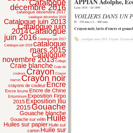
APPIAN Adolphe, Éco
Catalogue
décembre 2016
Lyon 1818 – Id 1898
catalogue décembre 2017
VOILIERS DANS UN 
catalogue décembre 2018
Catalogue juin 2013
H : 330 mm x L : 600 mm.
Catalogue juin
Crayon noir, lavis d’encre et gouac
2014
Catalogue
juin 2016
catalogue mars 2015
,
Crayon
,
Crayon no
Catalogue juin 2017
catalogue
Catalogue juin 2018
mars 2015
Catalogue
novembre 2013
Collage
Craie blanche
Craie de
Crayon
couleurs
Crayon
Crayon noir
marron
Encre
crayons de couleur
Encre de Chine
Encre brune
Exposition Firpo
Enluminure
Exposition Iliu
2015
Gouache
2015
Gouache blanche
Huile
Gouache sur vélin
Huiles sur papier
Huile sur
Huile sur
carton