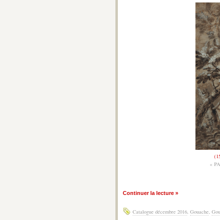
(1
« P
Continuer la lecture »
Catalogue décembre 2016
,
Gouache
,
Gou