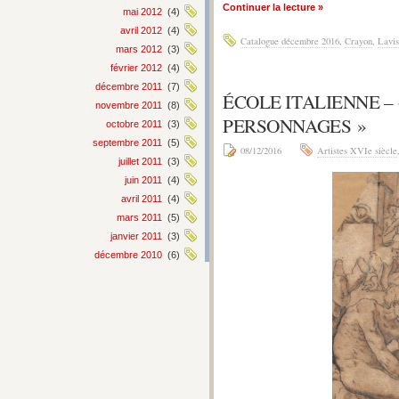
Continuer la lecture »
mai 2012
(4)
avril 2012
(4)
Catalogue décembre 2016
,
Crayon
,
Lavis
mars 2012
(3)
février 2012
(4)
décembre 2011
(7)
ÉCOLE ITALIENNE –
novembre 2011
(8)
PERSONNAGES »
octobre 2011
(3)
septembre 2011
(5)
08/12/2016
Artistes XVIe siècle
juillet 2011
(3)
juin 2011
(4)
avril 2011
(4)
mars 2011
(5)
janvier 2011
(3)
décembre 2010
(6)