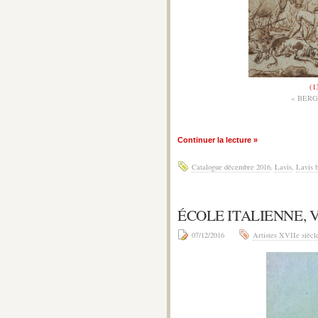
(1
« BER
Continuer la lecture »
Catalogue décembre 2016
,
Lavis
,
Lavis 
ÉCOLE ITALIENNE, V
07/12/2016
Artistes XVIIe siècl