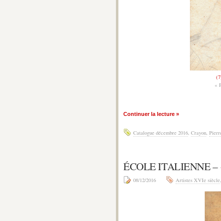
(7
«
Continuer la lecture »
Catalogue décembre 2016
,
Crayon
,
Pierr
ÉCOLE ITALIENNE –
08/12/2016
Artistes XVIe siècle