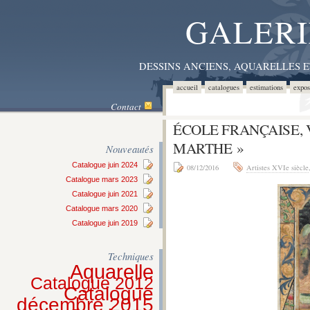
GALERI
DESSINS ANCIENS, AQUARELLES 
accueil
catalogues
estimations
expos
Contact
ÉCOLE FRANÇAISE, V
MARTHE »
Nouveautés
Catalogue juin 2024
08/12/2016
Artistes XVIe siècle
Catalogue mars 2023
Catalogue juin 2021
Catalogue mars 2020
Catalogue juin 2019
Techniques
Aquarelle
Catalogue 2012
Catalogue
décembre 2015