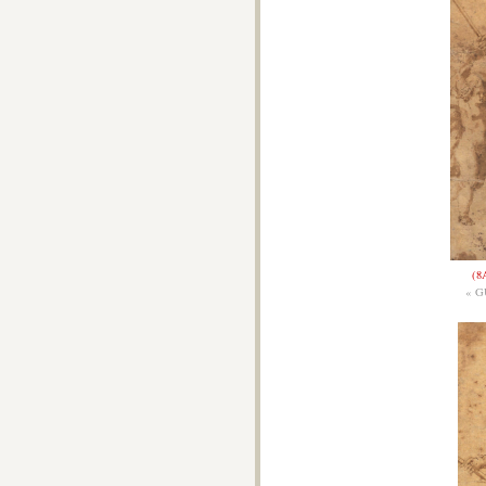
(8
« G