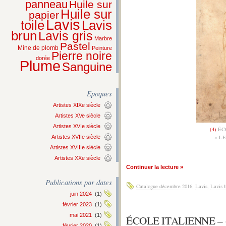
panneau
Huile sur
Huile sur
papier
Lavis
Lavis
toile
brun
Lavis gris
Marbre
Pastel
Mine de plomb
Peinture
Pierre noire
dorée
Plume
Sanguine
Epoques
Artistes XIXe siècle
Artistes XVe siècle
Artistes XVIe siècle
(4)
ÉCO
Artistes XVIIe siècle
« L
Artistes XVIIIe siècle
Artistes XXe siècle
Continuer la lecture »
Publications par dates
Catalogue décembre 2016
,
Lavis
,
Lavis 
juin 2024
(1)
février 2023
(1)
mai 2021
(1)
ÉCOLE ITALIENNE –
février 2020
(1)