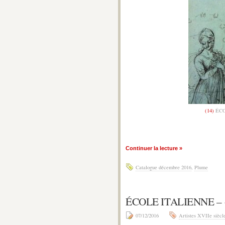
(14)
ÉCO
Continuer la lecture »
Catalogue décembre 2016
,
Plume
ÉCOLE ITALIENNE – 
07/12/2016
Artistes XVIIe siècl