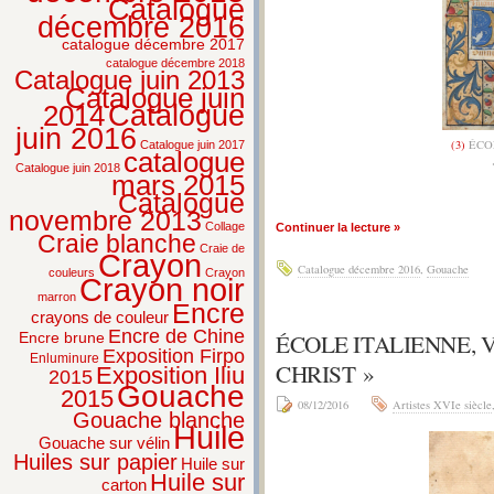
Catalogue
décembre 2016
catalogue décembre 2017
catalogue décembre 2018
Catalogue juin 2013
Catalogue juin
2014
Catalogue
juin 2016
(3)
ÉCOL
Catalogue juin 2017
catalogue
Catalogue juin 2018
mars 2015
Catalogue
novembre 2013
Collage
Continuer la lecture »
Craie blanche
Craie de
Crayon
Catalogue décembre 2016
,
Gouache
couleurs
Crayon
Crayon noir
marron
Encre
crayons de couleur
Encre de Chine
ÉCOLE ITALIENNE, 
Encre brune
Exposition Firpo
Enluminure
CHRIST »
Exposition Iliu
2015
Gouache
2015
08/12/2016
Artistes XVIe siècle
Gouache blanche
Huile
Gouache sur vélin
Huiles sur papier
Huile sur
Huile sur
carton