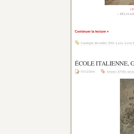
(1
« BÉLISA
Continuer la lecture »
Catalogue décembre 2016
,
Lavis
,
Lavis 
ÉCOLE ITALIENNE, 
07/12/2016
Artistes XVIIe siècl