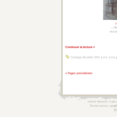
(
« P
POUR
Continuer la lecture »
Catalogue décembre 2016
,
Lavis
,
Lavis g
« Pages précédentes
Galerie Mazarini / 6 plac
Dessins anciens, aquarel
W