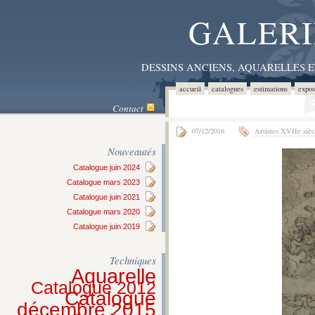
GALERI
DESSINS ANCIENS, AQUARELLES 
accueil
catalogues
estimations
expos
Contact
07/12/2016
Artistes XVIIe sièc
Nouveautés
Catalogue juin 2024
Catalogue mars 2023
Catalogue juin 2021
Catalogue mars 2020
Catalogue juin 2019
Techniques
Aquarelle
Catalogue 2012
Catalogue
décembre 2015