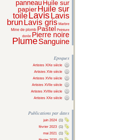
panneau
Huile sur
Huile sur
papier
Lavis
Lavis
toile
brun
Lavis gris
Marbre
Pastel
Mine de plomb
Peinture
Pierre noire
dorée
Plume
Sanguine
Epoques
Artistes XIXe siècle
Artistes XVe siècle
Artistes XVIe siècle
Artistes XVIIe siècle
Artistes XVIIIe siècle
Artistes XXe siècle
Publications par dates
juin 2024
(1)
février 2023
(1)
mai 2021
(1)
février 2020
(1)