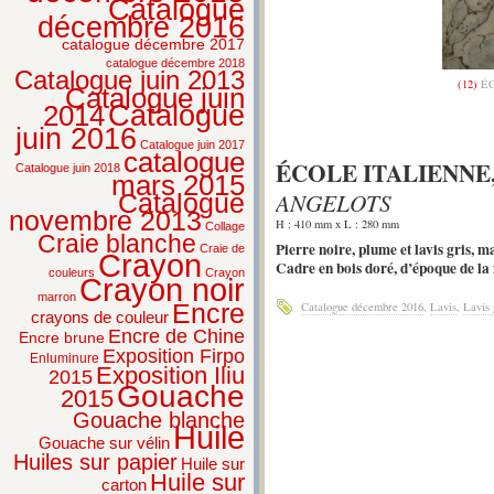
Catalogue
décembre 2016
catalogue décembre 2017
catalogue décembre 2018
Catalogue juin 2013
(12)
ÉC
Catalogue juin
2014
Catalogue
juin 2016
Catalogue juin 2017
catalogue
ÉCOLE ITALIENNE,
Catalogue juin 2018
mars 2015
ANGELOTS
Catalogue
novembre 2013
H : 410 mm x L : 280 mm
Collage
Craie blanche
Pierre noire, plume et lavis gris, m
Craie de
Crayon
Cadre en bois doré, d’époque de la 
couleurs
Crayon
Crayon noir
marron
Catalogue décembre 2016
,
Lavis
,
Lavis 
Encre
crayons de couleur
Encre de Chine
Encre brune
Exposition Firpo
Enluminure
Exposition Iliu
2015
Gouache
2015
Gouache blanche
Huile
Gouache sur vélin
Huiles sur papier
Huile sur
Huile sur
carton