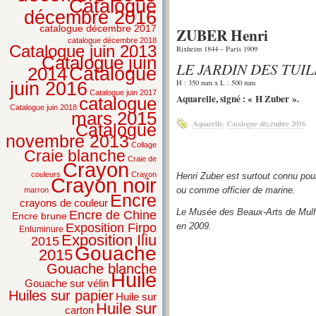
Catalogue
décembre 2016
catalogue décembre 2017
ZUBER Henri
catalogue décembre 2018
Catalogue juin 2013
Rixheim 1844 – Paris 1909
Catalogue juin
LE JARDIN DES TUIL
2014
Catalogue
H : 350 mm x L : 500 mm
juin 2016
Catalogue juin 2017
Aquarelle, signé : « H Zuber ».
catalogue
Catalogue juin 2018
mars 2015
Aquarelle
,
Catalogue décembre 2016
Catalogue
novembre 2013
Collage
Craie blanche
Craie de
Crayon
couleurs
Crayon
Henri Zuber est surtout connu po
Crayon noir
ou comme officier de marine.
marron
Encre
crayons de couleur
Le Musée des Beaux-Arts de Mulho
Encre de Chine
Encre brune
Exposition Firpo
en 2009.
Enluminure
Exposition Iliu
2015
Gouache
2015
Gouache blanche
Huile
Gouache sur vélin
Huiles sur papier
Huile sur
Huile sur
carton