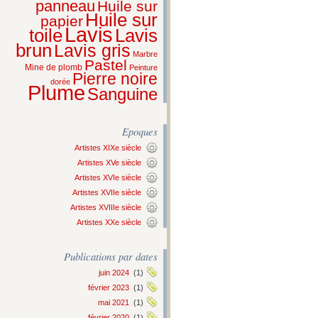
panneau
Huile sur
Huile sur
papier
Lavis
Lavis
toile
brun
Lavis gris
Marbre
Pastel
Mine de plomb
Peinture
Pierre noire
dorée
Plume
Sanguine
Epoques
Artistes XIXe siècle
Artistes XVe siècle
Artistes XVIe siècle
Artistes XVIIe siècle
Artistes XVIIIe siècle
Artistes XXe siècle
Publications par dates
juin 2024
(1)
février 2023
(1)
mai 2021
(1)
février 2020
(1)