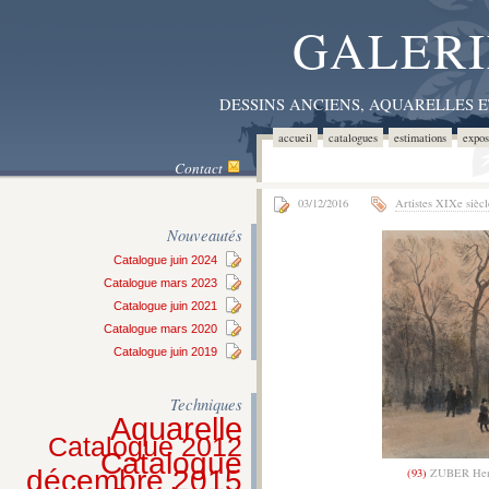
GALERI
DESSINS ANCIENS, AQUARELLES 
accueil
catalogues
estimations
expos
Contact
03/12/2016
Artistes XIXe siècl
Nouveautés
Catalogue juin 2024
Catalogue mars 2023
Catalogue juin 2021
Catalogue mars 2020
Catalogue juin 2019
Techniques
Aquarelle
Catalogue 2012
Catalogue
décembre 2015
(93)
ZUBER Hen