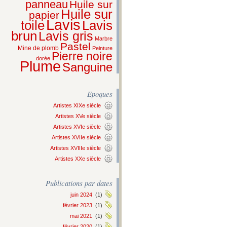
panneau
Huile sur
Huile sur
papier
Lavis
Lavis
toile
brun
Lavis gris
Marbre
Pastel
Mine de plomb
Peinture
Pierre noire
dorée
Plume
Sanguine
Epoques
Artistes XIXe siècle
Artistes XVe siècle
Artistes XVIe siècle
Artistes XVIIe siècle
Artistes XVIIIe siècle
Artistes XXe siècle
Publications par dates
juin 2024
(1)
février 2023
(1)
mai 2021
(1)
février 2020
(1)