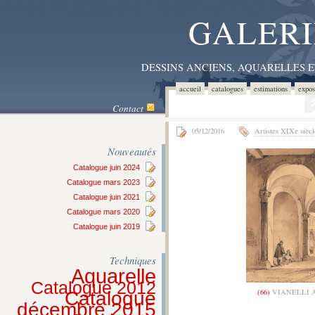
GALERI
DESSINS ANCIENS, AQUARELLES 
accueil
catalogues
estimations
expos
Contact
05/12/2016
Artistes XIXe siècl
Nouveautés
Catalogue juin 2024
Catalogue mars 2023
Catalogue juin 2021
Catalogue mars 2020
Catalogue juin 2019
Techniques
Aquarelle
Catalogue 2012
(66)
VIANELLI A
Catalogue
décembre 2015