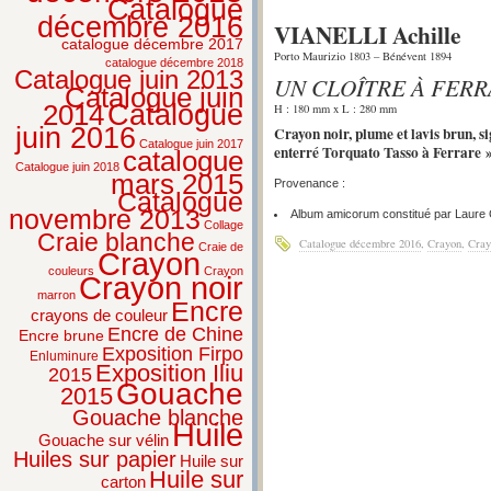
Catalogue
décembre 2016
VIANELLI Achille
catalogue décembre 2017
Porto Maurizio 1803 – Bénévent 1894
catalogue décembre 2018
Catalogue juin 2013
UN CLOÎTRE À FER
Catalogue juin
2014
Catalogue
H : 180 mm x L : 280 mm
juin 2016
Crayon noir, plume et lavis brun, si
Catalogue juin 2017
enterré Torquato Tasso à Ferrare »
catalogue
Catalogue juin 2018
mars 2015
Provenance :
Catalogue
novembre 2013
Album amicorum constitué par Laure O
Collage
Craie blanche
Catalogue décembre 2016
,
Crayon
,
Cray
Craie de
Crayon
couleurs
Crayon
Crayon noir
marron
Encre
crayons de couleur
Encre de Chine
Encre brune
Exposition Firpo
Enluminure
Exposition Iliu
2015
Gouache
2015
Gouache blanche
Huile
Gouache sur vélin
Huiles sur papier
Huile sur
Huile sur
carton