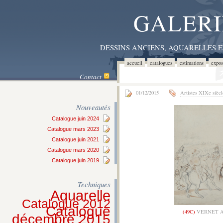
GALERI
DESSINS ANCIENS, AQUARELLES 
accueil
catalogues
estimations
expos
Contact
01/12/2015
Artistes XIXe siècl
Nouveautés
Catalogue juin 2024
Catalogue mars 2023
Catalogue juin 2021
Catalogue mars 2020
Catalogue juin 2019
Techniques
Aquarelle
Catalogue 2012
Catalogue
(49C)
VERNET An
décembre 2015