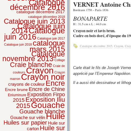
Catalogue
VERNET Antoine Char
décembre 2016
Bordeaux 1758 – Paris 1836
catalogue décembre 2017
BONAPARTE
catalogue décembre 2018
Catalogue juin 2013
Catalogue juin
H : 31,5 cm x L : 44,0 cm
2014
Catalogue
Crayon noir et lavis brun.
juin 2016
Cadre en bois doré, d’époque du 19
Catalogue juin 2017
catalogue
Catalogue juin 2018
Catalogue décembre 2015
,
Crayon
,
Cray
mars 2015
Catalogue
novembre 2013
Collage
Craie blanche
Craie de
Crayon
Carle était le fils de Joseph Verne
couleurs
Crayon
apprécié par l’Empereur Napoléon
Crayon noir
marron
Encre
Il a aussi été dessinateur et lith
crayons de couleur
Encre de Chine
Encre brune
Exposition Firpo
Enluminure
Exposition Iliu
2015
Gouache
2015
Gouache blanche
Huile
Gouache sur vélin
Huiles sur papier
Huile sur
Huile sur
carton