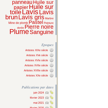
panneau
Huile sur
Huile sur
papier
Lavis
Lavis
toile
brun
Lavis gris
Marbre
Pastel
Mine de plomb
Peinture
Pierre noire
dorée
Plume
Sanguine
Epoques
Artistes XIXe siècle
Artistes XVe siècle
Artistes XVIe siècle
Artistes XVIIe siècle
Artistes XVIIIe siècle
Artistes XXe siècle
Publications par dates
juin 2024
(1)
février 2023
(1)
mai 2021
(1)
février 2020
(1)