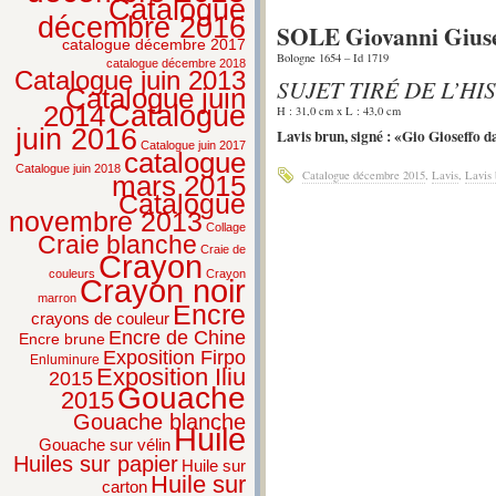
Catalogue
décembre 2016
SOLE Giovanni Giuse
catalogue décembre 2017
Bologne 1654 – Id 1719
catalogue décembre 2018
Catalogue juin 2013
SUJET TIRÉ DE L’H
Catalogue juin
2014
Catalogue
H : 31,0 cm x L : 43,0 cm
juin 2016
Lavis brun, signé : «Gio Gioseffo da
Catalogue juin 2017
catalogue
Catalogue juin 2018
Catalogue décembre 2015
,
Lavis
,
Lavis 
mars 2015
Catalogue
novembre 2013
Collage
Craie blanche
Craie de
Crayon
couleurs
Crayon
Crayon noir
marron
Encre
crayons de couleur
Encre de Chine
Encre brune
Exposition Firpo
Enluminure
Exposition Iliu
2015
Gouache
2015
Gouache blanche
Huile
Gouache sur vélin
Huiles sur papier
Huile sur
Huile sur
carton