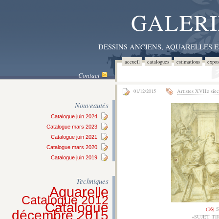
GALERI
DESSINS ANCIENS, AQUARELLES 
accueil
catalogues
estimations
expos
Contact
01/12/2015
Artistes XVIIe sièc
Nouveautés
Catalogue juin 2024
Catalogue mars 2023
Catalogue juin 2021
Catalogue mars 2020
Catalogue juin 2019
Techniques
Aquarelle
Catalogue 2012
Catalogue
(16)
S
décembre 2015
«SUJET TI