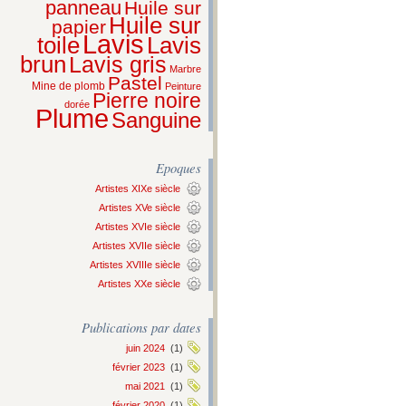
panneau
Huile sur
Huile sur
papier
Lavis
Lavis
toile
brun
Lavis gris
Marbre
Pastel
Mine de plomb
Peinture
Pierre noire
dorée
Plume
Sanguine
Epoques
Artistes XIXe siècle
Artistes XVe siècle
Artistes XVIe siècle
Artistes XVIIe siècle
Artistes XVIIIe siècle
Artistes XXe siècle
Publications par dates
juin 2024
(1)
février 2023
(1)
mai 2021
(1)
février 2020
(1)