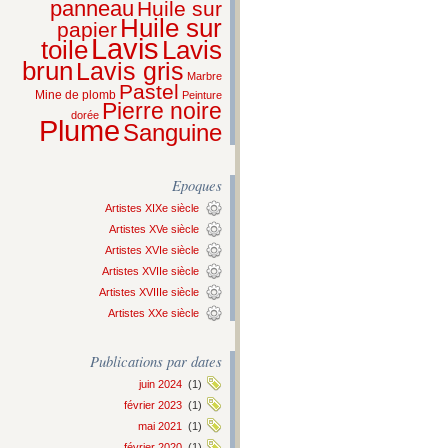
panneau
Huile sur
Huile sur
papier
Lavis
Lavis
toile
brun
Lavis gris
Marbre
Pastel
Mine de plomb
Peinture
Pierre noire
dorée
Plume
Sanguine
Epoques
Artistes XIXe siècle
Artistes XVe siècle
Artistes XVIe siècle
Artistes XVIIe siècle
Artistes XVIIIe siècle
Artistes XXe siècle
Publications par dates
juin 2024
(1)
février 2023
(1)
mai 2021
(1)
février 2020
(1)