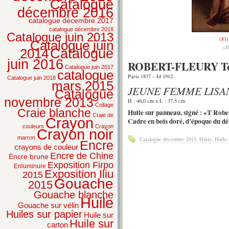
Catalogue
décembre 2016
catalogue décembre 2017
catalogue décembre 2018
Catalogue juin 2013
(81)
Catalogue juin
«J
2014
Catalogue
juin 2016
ROBERT-FLEURY T
Catalogue juin 2017
catalogue
Paris 1837 – Id 1912
Catalogue juin 2018
mars 2015
JEUNE FEMME LISA
Catalogue
novembre 2013
H : 46,0 cm x L : 37,5 cm
Collage
Craie blanche
Huile sur panneau, signé : «T Robe
Craie de
Crayon
Cadre en bois doré, d’époque du dé
couleurs
Crayon
Crayon noir
marron
Catalogue décembre 2015
,
Huile
,
Huile 
Encre
crayons de couleur
Encre de Chine
Encre brune
Exposition Firpo
Enluminure
Exposition Iliu
2015
Gouache
2015
Gouache blanche
Huile
Gouache sur vélin
Huiles sur papier
Huile sur
Huile sur
carton