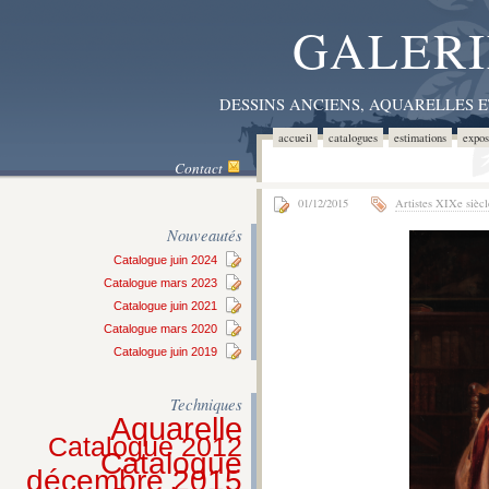
GALERI
DESSINS ANCIENS, AQUARELLES 
accueil
catalogues
estimations
expos
Contact
01/12/2015
Artistes XIXe siècl
Nouveautés
Catalogue juin 2024
Catalogue mars 2023
Catalogue juin 2021
Catalogue mars 2020
Catalogue juin 2019
Techniques
Aquarelle
Catalogue 2012
Catalogue
décembre 2015