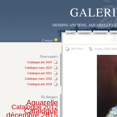
GALERI
DESSINS ANCIENS, AQUARELLES 
accueil
catalogues
estimations
expos
Contact
26/11/2013
Artistes XIXe siècl
Nouveautés
Catalogue juin 2024
Catalogue mars 2023
Catalogue juin 2021
Catalogue mars 2020
Catalogue juin 2019
Techniques
Aquarelle
Catalogue 2012
Catalogue
décembre 2015