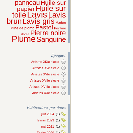
panneau
Huile sur
Huile sur
papier
Lavis
Lavis
toile
brun
Lavis gris
Marbre
Pastel
Mine de plomb
Peinture
Pierre noire
dorée
Plume
Sanguine
Epoques
Artistes XIXe siècle
Artistes XVe siècle
Artistes XVIe siècle
Artistes XVIIe siècle
Artistes XVIIIe siècle
Artistes XXe siècle
Publications par dates
juin 2024
(1)
février 2023
(1)
mai 2021
(1)
février 2020
(1)