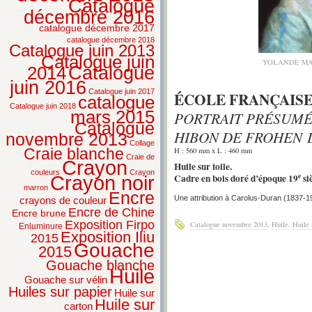
Catalogue
décembre 2016
catalogue décembre 2017
catalogue décembre 2018
Catalogue juin 2013
Catalogue juin
YOLANDE MA
2014
Catalogue
juin 2016
Catalogue juin 2017
ÉCOLE FRANÇAISE
catalogue
Catalogue juin 2018
mars 2015
PORTRAIT PRÉSUMÉ
Catalogue
HIBON DE FROHEN D
novembre 2013
Collage
Craie blanche
H : 560 mm x L : 460 mm
Craie de
Crayon
Huile sur toile.
couleurs
Crayon
e
Cadre en bois doré d’époque 19
siè
Crayon noir
marron
Encre
Une attribution à Carolus-Duran (1837-1
crayons de couleur
Encre de Chine
Encre brune
Exposition Firpo
Catalogue novembre 2013
,
Huile
,
Huile 
Enluminure
Exposition Iliu
2015
Gouache
2015
Gouache blanche
Huile
Gouache sur vélin
Huiles sur papier
Huile sur
Huile sur
carton