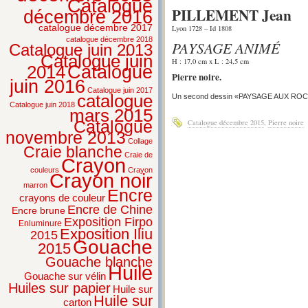
Catalogue
PILLEMENT Jean
décembre 2016
catalogue décembre 2017
Lyon 1728 – Id 1808
catalogue décembre 2018
PAYSAGE ANIMÉ
Catalogue juin 2013
Catalogue juin
H : 17,0 cm x L : 24,5 cm
2014
Catalogue
Pierre noire.
juin 2016
Catalogue juin 2017
catalogue
Un second dessin «PAYSAGE AUX ROCHE
Catalogue juin 2018
mars 2015
Catalogue
Catalogue décembre 2015
,
Pierre noire
novembre 2013
Collage
Craie blanche
Craie de
Crayon
couleurs
Crayon
Crayon noir
marron
Encre
crayons de couleur
Encre de Chine
Encre brune
Exposition Firpo
Enluminure
Exposition Iliu
2015
Gouache
2015
Gouache blanche
Huile
Gouache sur vélin
Huiles sur papier
Huile sur
Huile sur
carton