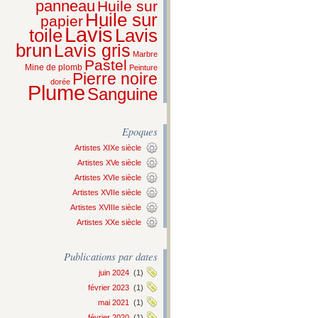
panneau
Huile sur
Huile sur
papier
Lavis
Lavis
toile
brun
Lavis gris
Marbre
Pastel
Mine de plomb
Peinture
Pierre noire
dorée
Plume
Sanguine
Epoques
Artistes XIXe siècle
Artistes XVe siècle
Artistes XVIe siècle
Artistes XVIIe siècle
Artistes XVIIIe siècle
Artistes XXe siècle
Publications par dates
juin 2024
(1)
février 2023
(1)
mai 2021
(1)
février 2020
(1)