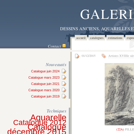
GALERI
DESSINS ANCIENS, AQUARELLES 
accueil
catalogues
estimations
expos
Contact
01/12/2015
Artistes XVIIIe siè
Nouveautés
Catalogue juin 2024
Catalogue mars 2023
Catalogue juin 2021
Catalogue mars 2020
Catalogue juin 2019
Techniques
Aquarelle
Catalogue 2012
Catalogue
(22A)
PILLE
décembre 2015