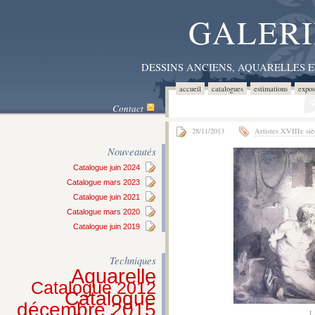
GALERI
DESSINS ANCIENS, AQUARELLES 
accueil
catalogues
estimations
expos
Contact
28/11/2013
Artistes XVIIIe siè
Nouveautés
Catalogue juin 2024
Catalogue mars 2023
Catalogue juin 2021
Catalogue mars 2020
Catalogue juin 2019
Techniques
Aquarelle
Catalogue 2012
Catalogue
décembre 2015
L