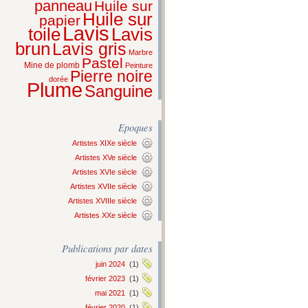
panneau
Huile sur
Huile sur
papier
Lavis
Lavis
toile
brun
Lavis gris
Marbre
Pastel
Mine de plomb
Peinture
Pierre noire
dorée
Plume
Sanguine
Epoques
Artistes XIXe siècle
Artistes XVe siècle
Artistes XVIe siècle
Artistes XVIIe siècle
Artistes XVIIIe siècle
Artistes XXe siècle
Publications par dates
juin 2024
(1)
février 2023
(1)
mai 2021
(1)
février 2020
(1)