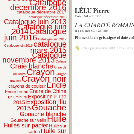
Catalogue
décembre 2016
LÉLU Pierre
catalogue décembre 2017
Paris 1741 – Id 1810
catalogue décembre 2018
Catalogue juin 2013
LA CHARITÉ ROMAI
Catalogue juin
2014
Catalogue
H : 180 mm x L : 267 mm
juin 2016
Plume et lavis gris, signé et daté :
Catalogue juin 2017
catalogue
Catalogue juin 2018
Catalogue novembre 2013
,
Lavis
,
Lavis 
mars 2015
Catalogue
novembre 2013
Collage
Craie blanche
Craie de
Crayon
couleurs
Crayon
Crayon noir
marron
Encre
crayons de couleur
Encre de Chine
Encre brune
Exposition Firpo
Enluminure
Exposition Iliu
2015
Gouache
2015
Gouache blanche
Huile
Gouache sur vélin
Huiles sur papier
Huile sur
Huile sur
carton