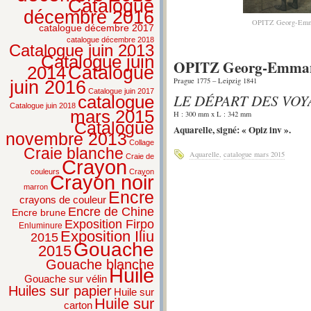
Catalogue
décembre 2016
OPITZ Georg-Em
catalogue décembre 2017
catalogue décembre 2018
Catalogue juin 2013
Catalogue juin
OPITZ Georg-Emmanu
2014
Catalogue
Prague 1775 – Leipzig 1841
juin 2016
Catalogue juin 2017
LE DÉPART DES VO
catalogue
Catalogue juin 2018
mars 2015
H : 300 mm x L : 342 mm
Catalogue
Aquarelle, signé: « Opiz inv ».
novembre 2013
Collage
Craie blanche
Aquarelle
,
catalogue mars 2015
Craie de
Crayon
couleurs
Crayon
Crayon noir
marron
Encre
crayons de couleur
Encre de Chine
Encre brune
Exposition Firpo
Enluminure
Exposition Iliu
2015
Gouache
2015
Gouache blanche
Huile
Gouache sur vélin
Huiles sur papier
Huile sur
Huile sur
carton