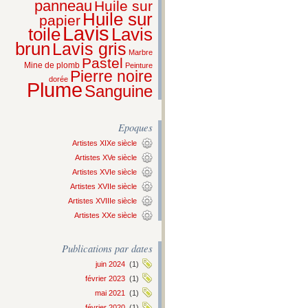
panneau
Huile sur
Huile sur
papier
Lavis
Lavis
toile
brun
Lavis gris
Marbre
Pastel
Mine de plomb
Peinture
Pierre noire
dorée
Plume
Sanguine
Epoques
Artistes XIXe siècle
Artistes XVe siècle
Artistes XVIe siècle
Artistes XVIIe siècle
Artistes XVIIIe siècle
Artistes XXe siècle
Publications par dates
juin 2024
(1)
février 2023
(1)
mai 2021
(1)
février 2020
(1)