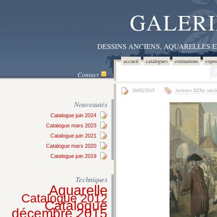
GALERI
DESSINS ANCIENS, AQUARELLES 
accueil
catalogues
estimations
expos
Contact
26/02/2015
Artistes XIXe siècl
Nouveautés
Catalogue juin 2024
Catalogue mars 2023
Catalogue juin 2021
Catalogue mars 2020
Catalogue juin 2019
Techniques
Aquarelle
Catalogue 2012
Catalogue
décembre 2015