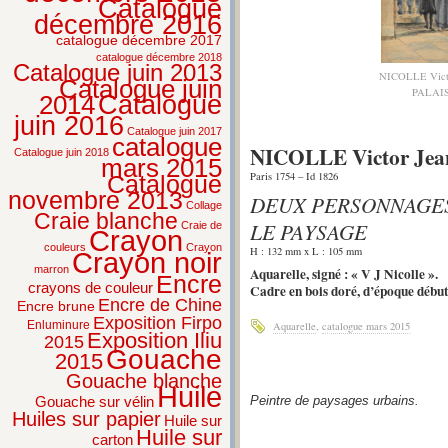
Catalogue
décembre 2016
catalogue décembre 2017
catalogue décembre 2018
Catalogue juin 2013
NICOLLE Vic
Catalogue juin
PALAI
2014
Catalogue
juin 2016
Catalogue juin 2017
catalogue
NICOLLE Victor Jea
Catalogue juin 2018
mars 2015
Paris 1754 – Id 1826
Catalogue
novembre 2013
DEUX PERSONNAGES
Collage
Craie blanche
LE PAYSAGE
Craie de
Crayon
couleurs
Crayon
H : 132 mm x L : 105 mm
Crayon noir
marron
Aquarelle, signé : « V J Nicolle ».
Encre
crayons de couleur
Cadre en bois doré, d’époque début
Encre de Chine
Encre brune
Exposition Firpo
Enluminure
Aquarelle
,
catalogue mars 2015
Exposition Iliu
2015
Gouache
2015
Gouache blanche
Huile
Gouache sur vélin
Peintre de paysages urbains.
Huiles sur papier
Huile sur
Huile sur
carton