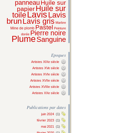
panneau
Huile sur
Huile sur
papier
Lavis
Lavis
toile
brun
Lavis gris
Marbre
Pastel
Mine de plomb
Peinture
Pierre noire
dorée
Plume
Sanguine
Epoques
Artistes XIXe siècle
Artistes XVe siècle
Artistes XVIe siècle
Artistes XVIIe siècle
Artistes XVIIIe siècle
Artistes XXe siècle
Publications par dates
juin 2024
(1)
février 2023
(1)
mai 2021
(1)
février 2020
(1)