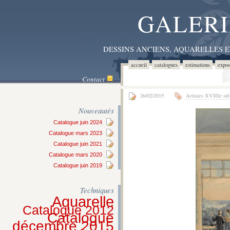
GALERI
DESSINS ANCIENS, AQUARELLES 
accueil
catalogues
estimations
expos
Contact
26/02/2015
Artistes XVIIIe siè
Nouveautés
Catalogue juin 2024
Catalogue mars 2023
Catalogue juin 2021
Catalogue mars 2020
Catalogue juin 2019
Techniques
Aquarelle
Catalogue 2012
Catalogue
décembre 2015