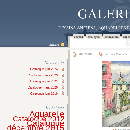
GALERI
DESSINS ANCIENS, AQUARELLES 
accueil
catalogues
estimations
expos
Contact
01/12/2015
Artistes XXe siècle
Nouveautés
Catalogue juin 2024
Catalogue mars 2023
Catalogue juin 2021
Catalogue mars 2020
Catalogue juin 2019
Techniques
Aquarelle
Catalogue 2012
Catalogue
décembre 2015