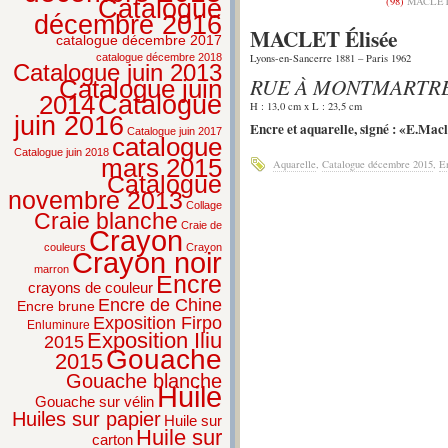
Catalogue
(98)
MACLET 
décembre 2016
MACLET Élisée
catalogue décembre 2017
Lyons-en-Sancerre 1881 – Paris 1962
catalogue décembre 2018
Catalogue juin 2013
RUE À MONTMARTR
Catalogue juin
2014
Catalogue
H : 13,0 cm x L : 23,5 cm
juin 2016
Encre et aquarelle, signé : «E.Macl
Catalogue juin 2017
catalogue
Catalogue juin 2018
mars 2015
Aquarelle
,
Catalogue décembre 2015
,
E
Catalogue
novembre 2013
Collage
Craie blanche
Craie de
Crayon
couleurs
Crayon
Crayon noir
marron
Encre
crayons de couleur
Encre de Chine
Encre brune
Exposition Firpo
Enluminure
Exposition Iliu
2015
Gouache
2015
Gouache blanche
Huile
Gouache sur vélin
Huiles sur papier
Huile sur
Huile sur
carton