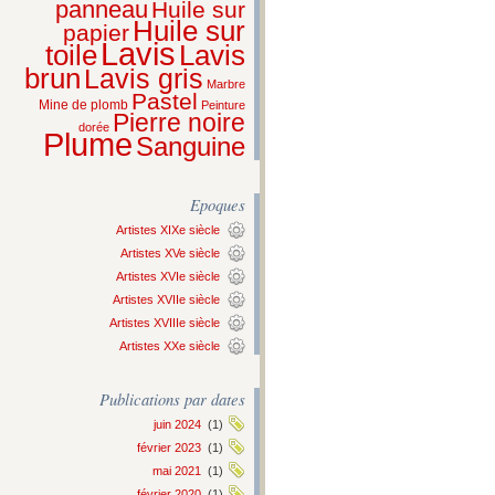
panneau
Huile sur
Huile sur
papier
Lavis
Lavis
toile
brun
Lavis gris
Marbre
Pastel
Mine de plomb
Peinture
Pierre noire
dorée
Plume
Sanguine
Epoques
Artistes XIXe siècle
Artistes XVe siècle
Artistes XVIe siècle
Artistes XVIIe siècle
Artistes XVIIIe siècle
Artistes XXe siècle
Publications par dates
juin 2024
(1)
février 2023
(1)
mai 2021
(1)
février 2020
(1)