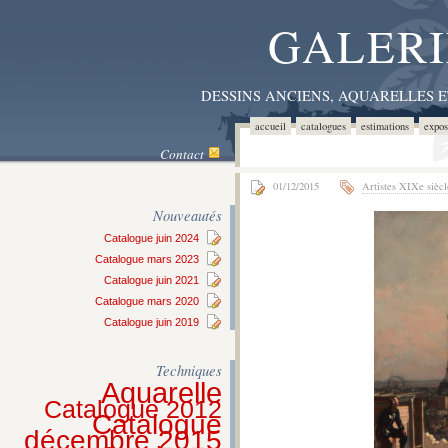
GALERI
DESSINS ANCIENS, AQUARELLES 
accueil
catalogues
estimations
expos
Contact
01/12/2015
Artistes XIXe siècl
Nouveautés
Catalogue juin 2024
Catalogue mars 2023
Catalogue juin 2021
Catalogue mars 2020
Catalogue juin 2019
Techniques
Aquarelle
Catalogue 2012
Catalogue
décembre 2015