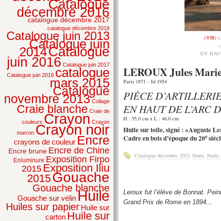
Catalogue
décembre 2016
catalogue décembre 2017
catalogue décembre 2018
Catalogue juin 2013
(93B)
L
Catalogue juin
2014
Catalogue
EN HAU
juin 2016
Catalogue juin 2017
LEROUX Jules Marie
catalogue
Catalogue juin 2018
mars 2015
Paris 1871 – Id 1954
Catalogue
PIÈCE D’ARTILLERI
novembre 2013
Collage
EN HAUT DE L’ARC 
Craie blanche
Craie de
Crayon
H : 55,0 cm x L : 46,0 cm
couleurs
Crayon
Crayon noir
Huile sur toile, signé : «Auguste 
marron
e
Cadre en bois d’époque du 20
siècl
Encre
crayons de couleur
Encre de Chine
Encre brune
Catalogue décembre 2015
,
Huile
,
Huile 
Exposition Firpo
Enluminure
Exposition Iliu
2015
Gouache
2015
Gouache blanche
Huile
Leroux fut l’élève de Bonnat. Peintre
Gouache sur vélin
Grand Prix de Rome en 1894…
Huiles sur papier
Huile sur
Huile sur
carton