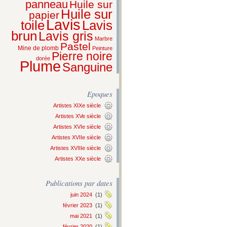
panneau
Huile sur
Huile sur
papier
Lavis
Lavis
toile
brun
Lavis gris
Marbre
Pastel
Mine de plomb
Peinture
Pierre noire
dorée
Plume
Sanguine
Epoques
Artistes XIXe siècle
Artistes XVe siècle
Artistes XVIe siècle
Artistes XVIIe siècle
Artistes XVIIIe siècle
Artistes XXe siècle
Publications par dates
juin 2024
(1)
février 2023
(1)
mai 2021
(1)
février 2020
(1)