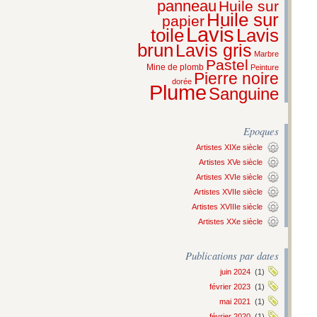
panneau
Huile sur
Huile sur
papier
Lavis
Lavis
toile
brun
Lavis gris
Marbre
Pastel
Mine de plomb
Peinture
Pierre noire
dorée
Plume
Sanguine
Epoques
Artistes XIXe siècle
Artistes XVe siècle
Artistes XVIe siècle
Artistes XVIIe siècle
Artistes XVIIIe siècle
Artistes XXe siècle
Publications par dates
juin 2024
(1)
février 2023
(1)
mai 2021
(1)
février 2020
(1)