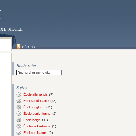
I
XE SIÈCLE
Flux rss
Recherche
Styles
École allemande
(7)
École américaine
(18)
École anglaise
(11)
École autrichienne
(2)
École belge
(11)
École de Barbizon
(1)
École de Nancy
(2)