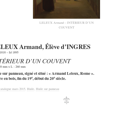
LELEUX Armand – INTÉRIEUR D’UN
COUVENT
LEUX Armand, Élève d’INGRES
 1818 – Id 1895
TÉRIEUR D’UN COUVENT
50 mm x L : 260 mm
e sur panneau, signé et situé : « Armand Leleux, Rome ».
e
e
e en bois, fin du 19
, début du 20
siècle.
catalogue mars 2015
,
Huile
,
Huile sur panneau