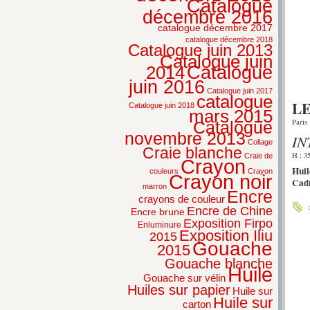
Catalogue
décembre 2016
catalogue décembre 2017
catalogue décembre 2018
Catalogue juin 2013
Catalogue juin
2014
Catalogue
juin 2016
Catalogue juin 2017
catalogue
LE
Catalogue juin 2018
mars 2015
Paris
Catalogue
novembre 2013
IN
Collage
Craie blanche
H : 3
Craie de
Crayon
Huil
couleurs
Crayon
Crayon noir
Cadr
marron
Encre
crayons de couleur
Encre de Chine
Encre brune
Exposition Firpo
Enluminure
Exposition Iliu
2015
Gouache
2015
Gouache blanche
Huile
Gouache sur vélin
Huiles sur papier
Huile sur
Huile sur
carton