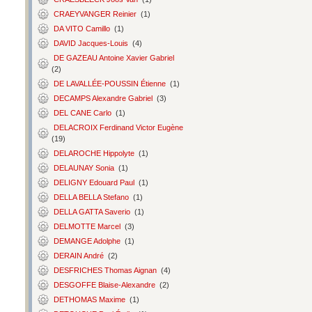
CRAEYVANGER Reinier
(1)
DA VITO Camillo
(1)
DAVID Jacques-Louis
(4)
DE GAZEAU Antoine Xavier Gabriel
(2)
DE LAVALLÉE-POUSSIN Étienne
(1)
DECAMPS Alexandre Gabriel
(3)
DEL CANE Carlo
(1)
DELACROIX Ferdinand Victor Eugène
(19)
DELAROCHE Hippolyte
(1)
DELAUNAY Sonia
(1)
DELIGNY Edouard Paul
(1)
DELLA BELLA Stefano
(1)
DELLA GATTA Saverio
(1)
DELMOTTE Marcel
(3)
DEMANGE Adolphe
(1)
DERAIN André
(2)
DESFRICHES Thomas Aignan
(4)
DESGOFFE Blaise-Alexandre
(2)
DETHOMAS Maxime
(1)