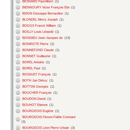
BESNARD Paul Albert
(1)
BIENNOURY Victor François Eloi
(1)
BISON Giuseppe Bernardino
(1)
BLONDEL Merry Joseph
(1)
BOGGS Franck William
(1)
BOILLY Louis Léopold
(1)
BOISSIEU Jean-Jacques de
(13)
BONIROTE Pierre
(2)
BONNEFOND Claude
(1)
BONNET Guillaume
(1)
BOREL Antoine
(1)
BOREL Paul
(1)
BOSSUET François
(1)
BOTH Jan Dirksz
(1)
BOTTINI Georges
(1)
BOUCHER François
(1)
BOUDON David
(1)
BOUHOT Etienne
(1)
BOURGEOIS Eugène
(1)
BOURGEOIS Florent Fidèle Constant
(3)
BOURGEOIS Léon Pierre Urbain
(3)