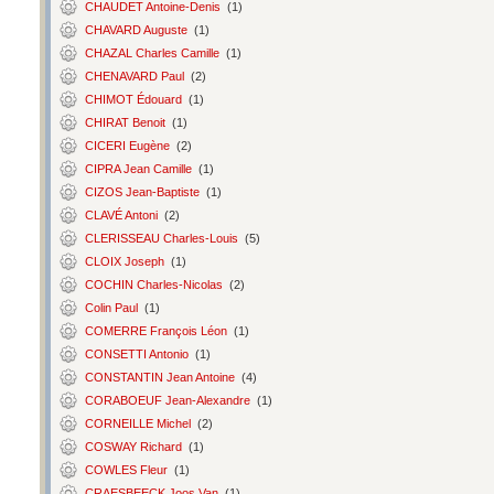
CHAUDET Antoine-Denis
(1)
CHAVARD Auguste
(1)
CHAZAL Charles Camille
(1)
CHENAVARD Paul
(2)
CHIMOT Édouard
(1)
CHIRAT Benoit
(1)
CICERI Eugène
(2)
CIPRA Jean Camille
(1)
CIZOS Jean-Baptiste
(1)
CLAVÉ Antoni
(2)
CLERISSEAU Charles-Louis
(5)
CLOIX Joseph
(1)
COCHIN Charles-Nicolas
(2)
Colin Paul
(1)
COMERRE François Léon
(1)
CONSETTI Antonio
(1)
CONSTANTIN Jean Antoine
(4)
CORABOEUF Jean-Alexandre
(1)
CORNEILLE Michel
(2)
COSWAY Richard
(1)
COWLES Fleur
(1)
CRAESBEECK Joos Van
(1)