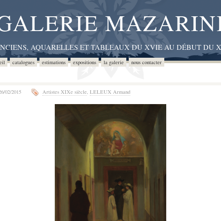
GALERIE MAZARIN
ANCIENS, AQUARELLES ET TABLEAUX DU XVIE AU DÉBUT DU X
eil
catalogues
estimations
expositions
la galerie
nous contacter
6/02/2015
Artistes XIXe siècle
,
LELEUX Armand