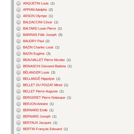
ANQUETIN Louis
(1)
APPIAN Adolphe
(2)
ARSON Olympe
(1)
BALDACCINI César
(1)
BALTARD Louis-Pierre
(1)
BARRIAS Félix Joseph
(5)
BAUDRY Paul
(2)
BAZIN Charles Louis
(1)
BAZIN Eugène
(3)
BEAUVALLET Pierre-Nicolas
(1)
BEINASCHI Giovanni Battista
(1)
BÉLANGER Louis
(3)
BELLANGÉ Hippolyte
(1)
BELLET DU POIZAT Alfred
(1)
BELLET Pierre-Auguste
(1)
BERGERET Pierre Nolasque
(1)
BERJON Antoine
(1)
BERNARD Emile
(1)
BERNARD Joseph
(1)
BERTAUX Jacques
(1)
BERTIN François Edouard
(1)