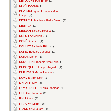
DETOUCHE Paul Émile
(1)
DEVÉRIA Achille
(1)
DEVERIA Eugène François Marie
Joseph
(2)
DIETRICH christian Wilhelm Ernest
(1)
DIETRICY
(1)
DIETZCH Barbara Régina
(1)
DOESJEAN Adrian
(1)
DORÉ Gustave
(1)
DOUMET Zacharie Félix
(1)
DUFEU Edouard Jacques
(1)
DUMAS Michel
(1)
DUMOULIN François Aimé Louis
(1)
DUPASQUIER Joseph-Auguste
(1)
DUPLESSIS Michel Hamon
(1)
DUVIVIER Benjamin
(1)
EPINAT Fleury
(3)
FAIVRE-DUFFER Louis Stanislas
(1)
FIELDING Newton
(2)
FINI Léonor
(1)
FIRPO WALTER
(26)
FLANDRIN Auguste
(1)