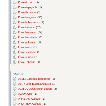
École du nord
(9)
École espagnole
(1)
École flamande
(1)
École française
(53)
École hollandaise
(12)
École italienne
(57)
École lyonnaise
(34)
École Napolitaine
(2)
École polonaise
(1)
École russe
(1)
École suédoise
(1)
École suisse
(7)
École Tchèque
(1)
Artistes
ABELS Jacobus Théodorus
(1)
ABRY Léon Eugène Auguste
(1)
AGRICOLA Christoph Ludwig
(2)
ALAUX Aline
(1)
ANASTASI Auguste
(1)
ANDRIEUX Auguste
(1)