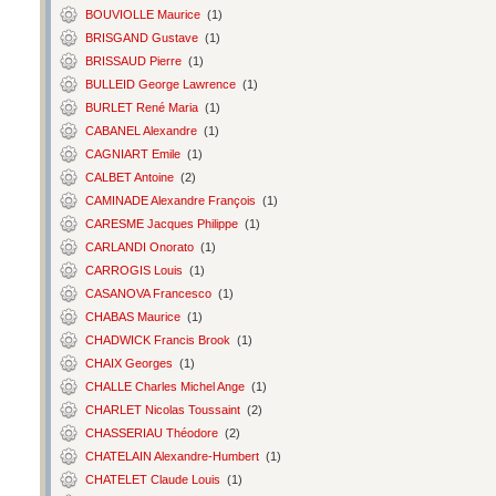
BOUVIOLLE Maurice
(1)
BRISGAND Gustave
(1)
BRISSAUD Pierre
(1)
BULLEID George Lawrence
(1)
BURLET René Maria
(1)
CABANEL Alexandre
(1)
CAGNIART Emile
(1)
CALBET Antoine
(2)
CAMINADE Alexandre François
(1)
CARESME Jacques Philippe
(1)
CARLANDI Onorato
(1)
CARROGIS Louis
(1)
CASANOVA Francesco
(1)
CHABAS Maurice
(1)
CHADWICK Francis Brook
(1)
CHAIX Georges
(1)
CHALLE Charles Michel Ange
(1)
CHARLET Nicolas Toussaint
(2)
CHASSERIAU Théodore
(2)
CHATELAIN Alexandre-Humbert
(1)
CHATELET Claude Louis
(1)