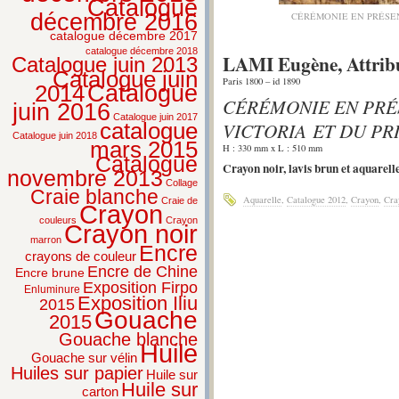
Catalogue
décembre 2016
CÉRÉMONIE EN PRÉSEN
catalogue décembre 2017
catalogue décembre 2018
LAMI Eugène, Attrib
Catalogue juin 2013
Catalogue juin
Paris 1800 – id 1890
2014
Catalogue
CÉRÉMONIE EN PRÉ
juin 2016
Catalogue juin 2017
VICTORIA ET DU PR
catalogue
Catalogue juin 2018
mars 2015
H : 330 mm x L : 510 mm
Catalogue
Crayon noir, lavis brun et aquarell
novembre 2013
Collage
Craie blanche
Aquarelle
,
Catalogue 2012
,
Crayon
,
Cra
Craie de
Crayon
couleurs
Crayon
Crayon noir
marron
Encre
crayons de couleur
Encre de Chine
Encre brune
Exposition Firpo
Enluminure
Exposition Iliu
2015
Gouache
2015
Gouache blanche
Huile
Gouache sur vélin
Huiles sur papier
Huile sur
Huile sur
carton