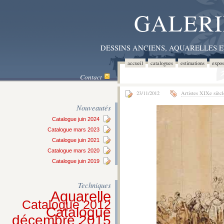
GALERI
DESSINS ANCIENS, AQUARELLES 
accueil
catalogues
estimations
expos
Contact
23/11/2012
Artistes XIXe siècl
Nouveautés
Catalogue juin 2024
Catalogue mars 2023
Catalogue juin 2021
Catalogue mars 2020
Catalogue juin 2019
Techniques
Aquarelle
Catalogue 2012
Catalogue
décembre 2015