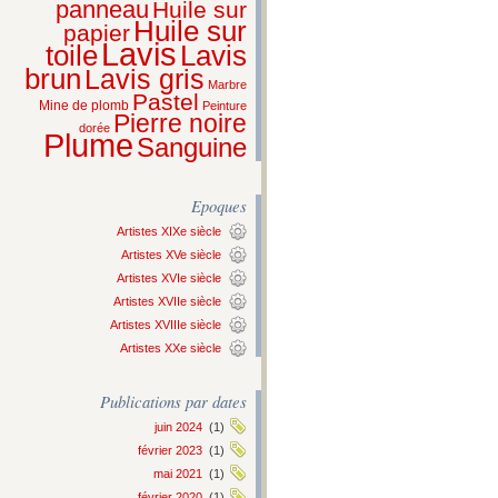
panneau
Huile sur
Huile sur
papier
Lavis
Lavis
toile
brun
Lavis gris
Marbre
Pastel
Mine de plomb
Peinture
Pierre noire
dorée
Plume
Sanguine
Epoques
Artistes XIXe siècle
Artistes XVe siècle
Artistes XVIe siècle
Artistes XVIIe siècle
Artistes XVIIIe siècle
Artistes XXe siècle
Publications par dates
juin 2024
(1)
février 2023
(1)
mai 2021
(1)
février 2020
(1)