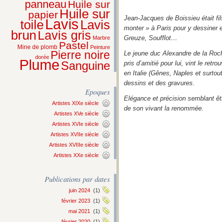
panneau
Huile sur
Huile sur
papier
Jean-Jacques de Boissieu était fil
Lavis
Lavis
toile
monter » à Paris pour y dessiner et
brun
Lavis gris
Greuze, Soufflot…
Marbre
Pastel
Mine de plomb
Peinture
Pierre noire
Le jeune duc Alexandre de la Roche
dorée
Plume
Sanguine
pris d’amitié pour lui, vint le ret
en Italie (Gênes, Naples et surtou
dessins et des gravures.
Epoques
Elégance et précision semblant êtr
Artistes XIXe siècle
de son vivant la renommée.
Artistes XVe siècle
Artistes XVIe siècle
Artistes XVIIe siècle
Artistes XVIIIe siècle
Artistes XXe siècle
Publications par dates
juin 2024
(1)
février 2023
(1)
mai 2021
(1)
février 2020
(1)