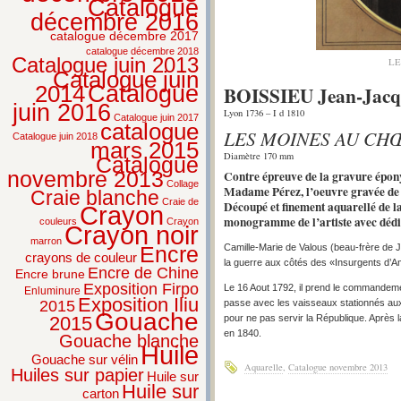
Catalogue
décembre 2016
catalogue décembre 2017
catalogue décembre 2018
Catalogue juin 2013
LE
Catalogue juin
2014
Catalogue
BOISSIEU Jean-Jacq
juin 2016
Lyon 1736 – I d 1810
Catalogue juin 2017
catalogue
LES MOINES AU CHŒ
Catalogue juin 2018
mars 2015
Diamètre 170 mm
Catalogue
novembre 2013
Contre épreuve de la gravure épony
Collage
Madame Pérez, l’oeuvre gravée de J
Craie blanche
Craie de
Découpé et finement aquarellé de la
Crayon
monogramme de l’artiste avec dédi
couleurs
Crayon
Crayon noir
marron
Camille-Marie de Valous (beau-frère de J.
Encre
crayons de couleur
la guerre aux côtés des «Insurgents d’Am
Encre de Chine
Encre brune
Exposition Firpo
Le 16 Aout 1792, il prend le commandemen
Enluminure
Exposition Iliu
passe avec les vaisseaux stationnés aux 
2015
Gouache
pour ne pas servir la République. Après la
2015
en 1840.
Gouache blanche
Huile
Gouache sur vélin
Aquarelle
,
Catalogue novembre 2013
Huiles sur papier
Huile sur
Huile sur
carton