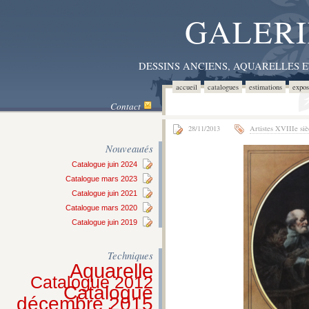
GALERI
DESSINS ANCIENS, AQUARELLES 
accueil
catalogues
estimations
expos
Contact
28/11/2013
Artistes XVIIIe siè
Nouveautés
Catalogue juin 2024
Catalogue mars 2023
Catalogue juin 2021
Catalogue mars 2020
Catalogue juin 2019
Techniques
Aquarelle
Catalogue 2012
Catalogue
décembre 2015