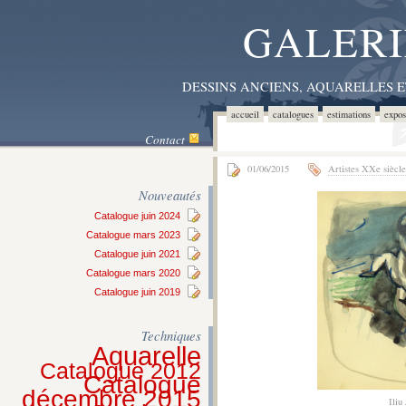
GALERI
DESSINS ANCIENS, AQUARELLES 
accueil
catalogues
estimations
expos
Contact
01/06/2015
Artistes XXe siècle
Nouveautés
Catalogue juin 2024
Catalogue mars 2023
Catalogue juin 2021
Catalogue mars 2020
Catalogue juin 2019
Techniques
Aquarelle
Catalogue 2012
Catalogue
décembre 2015
Iliu