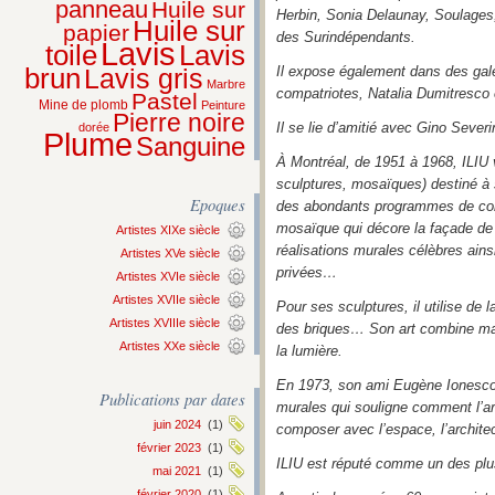
panneau
Huile sur
Herbin, Sonia Delaunay, Soulages
Huile sur
papier
des Surindépendants.
Lavis
Lavis
toile
brun
Il expose également dans des gal
Lavis gris
Marbre
compatriotes, Natalia Dumitresco e
Pastel
Mine de plomb
Peinture
Pierre noire
Il se lie d’amitié avec Gino Severin
dorée
Plume
Sanguine
À Montréal, de 1951 à 1968, ILIU 
sculptures, mosaïques) destiné à 
Epoques
des abondants programmes de cons
mosaïque qui décore la façade de l
Artistes XIXe siècle
réalisations murales célèbres ain
Artistes XVe siècle
privées…
Artistes XVIe siècle
Artistes XVIIe siècle
Pour ses sculptures, il utilise de
Artistes XVIIIe siècle
des briques… Son art combine maté
Artistes XXe siècle
la lumière.
En 1973, son ami Eugène Ionesco 
Publications par dates
murales qui souligne comment l’art
juin 2024
(1)
composer avec l’espace, l’architec
février 2023
(1)
ILIU est réputé comme un des plu
mai 2021
(1)
février 2020
(1)