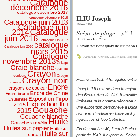
Catalogue
décembre 2016
catalogue décembre 2017
ILIU Joseph
catalogue décembre 2018
Catalogue juin 2013
1914 – 1999
Catalogue juin
2014
Catalogue
Scène de plage – n° 3
juin 2016
H : 23 cm x L : 32,5 cm
Catalogue juin 2017
catalogue
Crayon noir et aquarelle sur papie
Catalogue juin 2018
mars 2015
Catalogue
Aquarelle
,
Crayon
,
Crayon noir
,
Exposit
novembre 2013
Collage
Craie blanche
Craie de
Crayon
couleurs
Crayon
Crayon noir
Peintre abstrait, il fut également s
marron
Encre
crayons de couleur
Joseph ILIU est né dans la région
Encre de Chine
Encre brune
des Beaux-Arts de Cluj. Il travail
Exposition Firpo
Enluminure
littéraires puis comme décorateur
Exposition Iliu
2015
une exposition personnelle à Buca
Gouache
2015
Rome et s’installe en Italie où il
Gouache blanche
Huile
figuratives et Néo-Cubistes.
Gouache sur vélin
Huiles sur papier
Huile sur
Fin des années 40, il est à Paris 
Huile sur
carton
partir de 1949, il expose au Salo