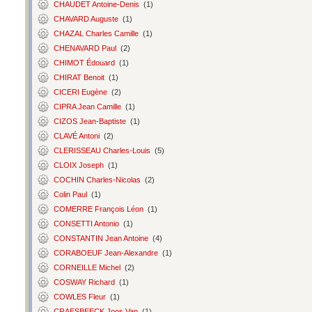
CHAUDET Antoine-Denis
(1)
CHAVARD Auguste
(1)
CHAZAL Charles Camille
(1)
CHENAVARD Paul
(2)
CHIMOT Édouard
(1)
CHIRAT Benoit
(1)
CICERI Eugène
(2)
CIPRA Jean Camille
(1)
CIZOS Jean-Baptiste
(1)
CLAVÉ Antoni
(2)
CLERISSEAU Charles-Louis
(5)
CLOIX Joseph
(1)
COCHIN Charles-Nicolas
(2)
Colin Paul
(1)
COMERRE François Léon
(1)
CONSETTI Antonio
(1)
CONSTANTIN Jean Antoine
(4)
CORABOEUF Jean-Alexandre
(1)
CORNEILLE Michel
(2)
COSWAY Richard
(1)
COWLES Fleur
(1)
CRAESBEECK Joos Van
(1)