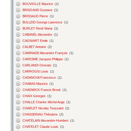
BOUVIOLLE Maurice
(1)
BRISGAND Gustave
(1)
BRISSAUD Pierre
(1)
BULLEID George Lawrence
(1)
BURLET René Maria
(1)
CABANEL Alexandre
(1)
CAGNIART Emile
(1)
CALBET Antoine
(2)
CAMINADE Alexandre François
(1)
CARESME Jacques Philippe
(1)
CARLANDI Onorato
(1)
CARROGIS Louis
(1)
CASANOVA Francesco
(1)
CHABAS Maurice
(1)
CHADWICK Francis Brook
(1)
CHAIX Georges
(1)
CHALLE Charles Michel Ange
(1)
CHARLET Nicolas Toussaint
(2)
CHASSERIAU Théodore
(2)
CHATELAIN Alexandre-Humbert
(1)
CHATELET Claude Louis
(1)