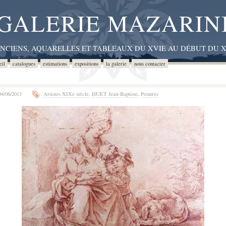
GALERIE MAZARIN
ANCIENS, AQUARELLES ET TABLEAUX DU XVIE AU DÉBUT DU X
eil
catalogues
estimations
expositions
la galerie
nous contacter
4/06/2013
Artistes XIXe siècle
,
HUET Jean-Baptiste
,
Peintres