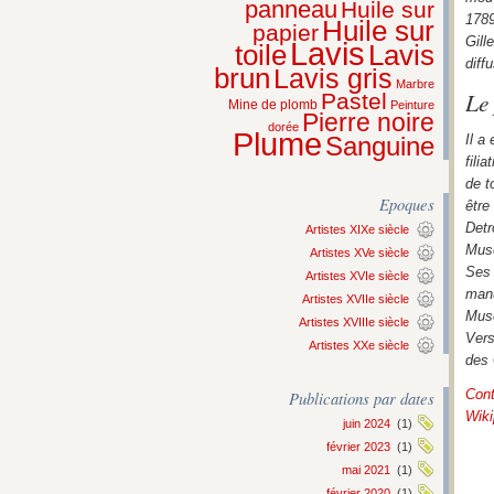
panneau
Huile sur
1789
Huile sur
papier
Gill
Lavis
Lavis
toile
diff
brun
Lavis gris
Marbre
Le 
Pastel
Mine de plomb
Peinture
Pierre noire
dorée
Plume
Sanguine
Il a
fili
de t
Epoques
être
Detr
Artistes XIXe siècle
Muse
Artistes XVe siècle
Ses 
Artistes XVIe siècle
manu
Artistes XVIIe siècle
Mus
Artistes XVIIIe siècle
Vers
Artistes XXe siècle
des 
Cont
Publications par dates
Wiki
juin 2024
(1)
février 2023
(1)
mai 2021
(1)
février 2020
(1)