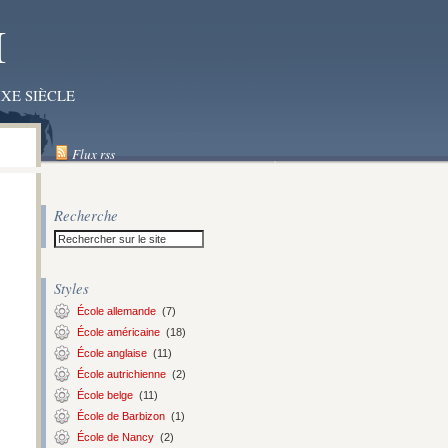
I
XE SIÈCLE
Flux rss
Recherche
Styles
École allemande
(7)
École américaine
(18)
École anglaise
(11)
École autrichienne
(2)
École belge
(11)
École de Barbizon
(1)
École de Nancy
(2)