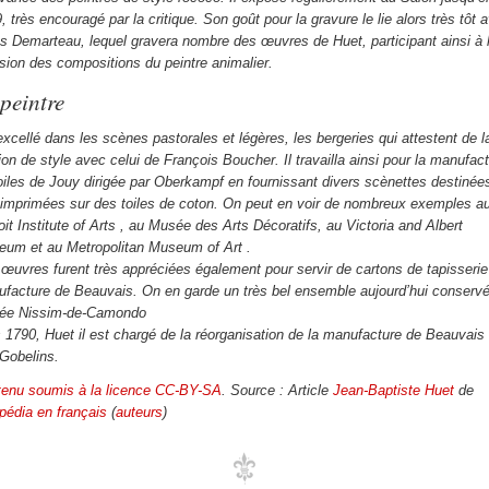
, très encouragé par la critique. Son goût pour la gravure le lie alors très tôt 
es Demarteau, lequel gravera nombre des œuvres de Huet, participant ainsi à 
usion des compositions du peintre animalier.
peintre
 excellé dans les scènes pastorales et légères, les bergeries qui attestent de l
ation de style avec celui de François Boucher. Il travailla ainsi pour la manufac
oiles de Jouy dirigée par Oberkampf en fournissant divers scènettes destinée
 imprimées sur des toiles de coton. On peut en voir de nombreux exemples a
oit Institute of Arts , au Musée des Arts Décoratifs, au Victoria and Albert
um et au Metropolitan Museum of Art .
œuvres furent très appréciées également pour servir de cartons de tapisserie
facture de Beauvais. On en garde un très bel ensemble aujourd’hui conserv
ée Nissim-de-Camondo
 1790, Huet il est chargé de la réorganisation de la manufacture de Beauvais 
Gobelins.
enu soumis à la licence CC-BY-SA
. Source : Article
Jean-Baptiste Huet
de
pédia en français
(
auteurs
)