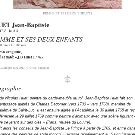
FEMME ET SES DEUX ENFANTS
ET Jean-Baptiste
 1745 – id 1811
MME ET SES DEUX ENFANTS
10 mm x L : 285 mm
on sanguine,
é et daté: «J.B Huet 1776».
Catalogue juin 2013
,
Crayon
,
Sanguine
ographie
 de Nicolas Huet, peintre du garde-meuble du roi, Jean-Baptiste Huet fait son
entissage auprès de Charles Dagomer (vers 1700 – vers 1768), membre de
adémie de Saint-Luc. Il est ensuite agréé à l’Académie le 30 juillet 1768 et re
émicien le 29 juillet 1769 comme peintre d’animaux avec une scène figurant 
e se jetant sur des oies » (Paris, musée du Louvre).
uit alors les conseils de Jean-Baptiste Le Prince à partir de 1769, et entre dans
ance des peintres de style rococo. Il expose régulièrement au Salon jusqu’e