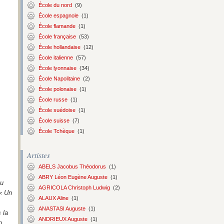
École du nord
(9)
École espagnole
(1)
École flamande
(1)
École française
(53)
École hollandaise
(12)
École italienne
(57)
École lyonnaise
(34)
École Napolitaine
(2)
École polonaise
(1)
École russe
(1)
École suédoise
(1)
École suisse
(7)
École Tchèque
(1)
Artistes
ABELS Jacobus Théodorus
(1)
ABRY Léon Eugène Auguste
(1)
çu
AGRICOLA Christoph Ludwig
(2)
« Un
ALAUX Aline
(1)
ANASTASI Auguste
(1)
 la
ANDRIEUX Auguste
(1)
n