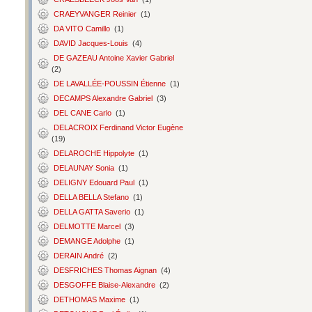
CRAEYVANGER Reinier
(1)
DA VITO Camillo
(1)
DAVID Jacques-Louis
(4)
DE GAZEAU Antoine Xavier Gabriel
(2)
DE LAVALLÉE-POUSSIN Étienne
(1)
DECAMPS Alexandre Gabriel
(3)
DEL CANE Carlo
(1)
DELACROIX Ferdinand Victor Eugène
(19)
DELAROCHE Hippolyte
(1)
DELAUNAY Sonia
(1)
DELIGNY Edouard Paul
(1)
DELLA BELLA Stefano
(1)
DELLA GATTA Saverio
(1)
DELMOTTE Marcel
(3)
DEMANGE Adolphe
(1)
DERAIN André
(2)
DESFRICHES Thomas Aignan
(4)
DESGOFFE Blaise-Alexandre
(2)
DETHOMAS Maxime
(1)