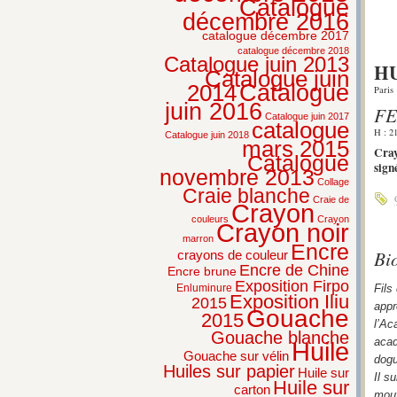
Catalogue
décembre 2016
catalogue décembre 2017
catalogue décembre 2018
Catalogue juin 2013
HU
Catalogue juin
2014
Catalogue
Paris
juin 2016
FE
Catalogue juin 2017
catalogue
H : 2
Catalogue juin 2018
mars 2015
Cray
Catalogue
sign
novembre 2013
Collage
Craie blanche
Craie de
Crayon
couleurs
Crayon
Crayon noir
marron
Encre
Bi
crayons de couleur
Encre de Chine
Encre brune
Exposition Firpo
Enluminure
Fils
Exposition Iliu
2015
appr
Gouache
2015
l’Ac
Gouache blanche
acad
Huile
Gouache sur vélin
dogu
Huiles sur papier
Huile sur
Il s
Huile sur
carton
mouv