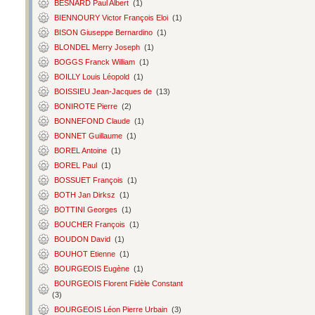
BESNARD Paul Albert
(1)
BIENNOURY Victor François Eloi
(1)
BISON Giuseppe Bernardino
(1)
BLONDEL Merry Joseph
(1)
BOGGS Franck William
(1)
BOILLY Louis Léopold
(1)
BOISSIEU Jean-Jacques de
(13)
BONIROTE Pierre
(2)
BONNEFOND Claude
(1)
BONNET Guillaume
(1)
BOREL Antoine
(1)
BOREL Paul
(1)
BOSSUET François
(1)
BOTH Jan Dirksz
(1)
BOTTINI Georges
(1)
BOUCHER François
(1)
BOUDON David
(1)
BOUHOT Etienne
(1)
BOURGEOIS Eugène
(1)
BOURGEOIS Florent Fidèle Constant
(3)
BOURGEOIS Léon Pierre Urbain
(3)