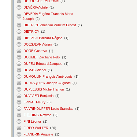
DETOUCHE Paul Émile
(1)
DEVÉRIA Achille
(1)
DEVERIA Eugène François Marie
Joseph
(2)
DIETRICH christian Wilhelm Ernest
(1)
DIETRICY
(1)
DIETZCH Barbara Régina
(1)
DOESJEAN Adrian
(1)
DORÉ Gustave
(1)
DOUMET Zacharie Félix
(1)
DUFEU Edouard Jacques
(1)
DUMAS Michel
(1)
DUMOULIN François Aimé Louis
(1)
DUPASQUIER Joseph-Auguste
(1)
DUPLESSIS Michel Hamon
(1)
DUVIVIER Benjamin
(1)
EPINAT Fleury
(3)
FAIVRE-DUFFER Louis Stanislas
(1)
FIELDING Newton
(2)
FINI Léonor
(1)
FIRPO WALTER
(26)
FLANDRIN Auguste
(1)