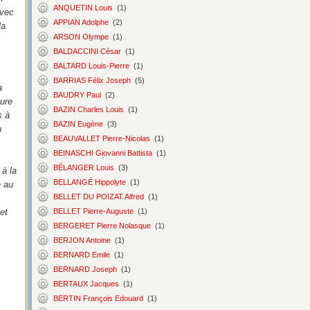
ANQUETIN Louis
(1)
avec
APPIAN Adolphe
(2)
la
ARSON Olympe
(1)
BALDACCINI César
(1)
BALTARD Louis-Pierre
(1)
BARRIAS Félix Joseph
(5)
a
BAUDRY Paul
(2)
ture
BAZIN Charles Louis
(1)
s à
BAZIN Eugène
(3)
u
BEAUVALLET Pierre-Nicolas
(1)
BEINASCHI Giovanni Battista
(1)
BÉLANGER Louis
(3)
 à la
BELLANGÉ Hippolyte
(1)
é au
BELLET DU POIZAT Alfred
(1)
BELLET Pierre-Auguste
(1)
et
BERGERET Pierre Nolasque
(1)
BERJON Antoine
(1)
BERNARD Emile
(1)
BERNARD Joseph
(1)
BERTAUX Jacques
(1)
BERTIN François Edouard
(1)