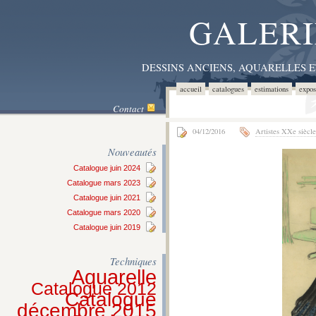
GALERI
DESSINS ANCIENS, AQUARELLES 
accueil
catalogues
estimations
expos
Contact
04/12/2016
Artistes XXe siècle
Nouveautés
Catalogue juin 2024
Catalogue mars 2023
Catalogue juin 2021
Catalogue mars 2020
Catalogue juin 2019
Techniques
Aquarelle
Catalogue 2012
Catalogue
décembre 2015