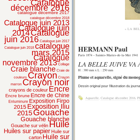
Catalogue
décembre 2016
catalogue décembre 2017
catalogue décembre 2018
Catalogue juin 2013
Catalogue juin
« LA BE
2014
Catalogue
juin 2016
Catalogue juin 2017
catalogue
HERMANN Paul
Catalogue juin 2018
mars 2015
Paris 1874 – Saintes-Maries-de-la-Mer 1941
Catalogue
novembre 2013
LA BELLE JUIVE VA 
Collage
Craie blanche
H : 380 mm x L : 250 mm
Craie de
Crayon
Plume et aquarelle, signé du mon
couleurs
Crayon
Crayon noir
marron
Dessin original pour l’illustration du journa
Encre
crayons de couleur
Encre de Chine
Encre brune
Aquarelle
,
Catalogue décembre 2016
,
P
Exposition Firpo
Enluminure
Exposition Iliu
2015
Gouache
2015
Gouache blanche
Huile
Gouache sur vélin
Huiles sur papier
Huile sur
Huile sur
carton