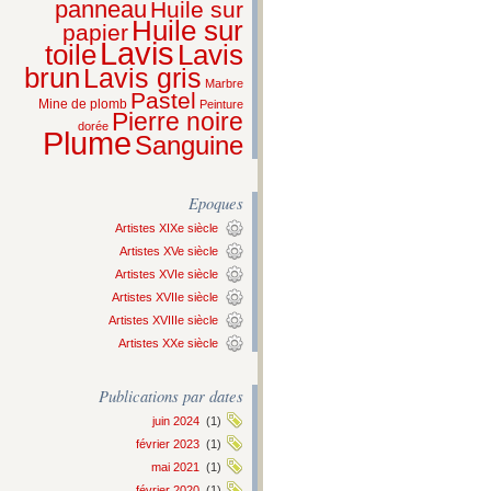
panneau
Huile sur
Huile sur
papier
Lavis
Lavis
toile
brun
Lavis gris
Marbre
Pastel
Mine de plomb
Peinture
Pierre noire
dorée
Plume
Sanguine
Epoques
Artistes XIXe siècle
Artistes XVe siècle
Artistes XVIe siècle
Artistes XVIIe siècle
Artistes XVIIIe siècle
Artistes XXe siècle
Publications par dates
juin 2024
(1)
février 2023
(1)
mai 2021
(1)
février 2020
(1)