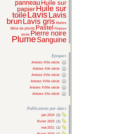
panneau
Huile sur
Huile sur
papier
Lavis
Lavis
toile
brun
Lavis gris
Marbre
Pastel
Mine de plomb
Peinture
Pierre noire
dorée
Plume
Sanguine
Epoques
Artistes XIXe siècle
Artistes XVe siècle
Artistes XVIe siècle
Artistes XVIIe siècle
Artistes XVIIIe siècle
Artistes XXe siècle
Publications par dates
juin 2024
(1)
février 2023
(1)
mai 2021
(1)
février 2020
(1)