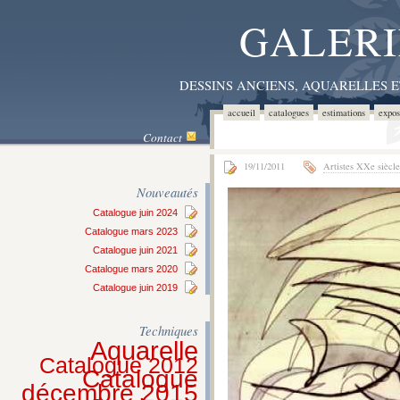
GALERI
DESSINS ANCIENS, AQUARELLES 
accueil
catalogues
estimations
expos
Contact
19/11/2011
Artistes XXe siècle
Nouveautés
Catalogue juin 2024
Catalogue mars 2023
Catalogue juin 2021
Catalogue mars 2020
Catalogue juin 2019
Techniques
Aquarelle
Catalogue 2012
Catalogue
décembre 2015