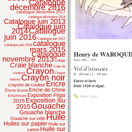
Catalogue
décembre 2016
catalogue décembre 2017
catalogue décembre 2018
Catalogue juin 2013
Catalogue juin
2014
Catalogue
juin 2016
Catalogue juin 2017
catalogue
Catalogue juin 2018
mars 2015
Henry de WAROQU
Catalogue
novembre 2013
Paris 1881 – 1970
Collage
Craie blanche
Vol d’oiseaux
Craie de
Crayon
couleurs
Crayon
H : 260 mm x L : 305 mm
Crayon noir
marron
Encre et lavis
Encre
crayons de couleur
Daté 1928 et signé.
Encre de Chine
Encre brune
Exposition Firpo
Enluminure
Encre
,
Lavis
Exposition Iliu
2015
Gouache
2015
Gouache blanche
Huile
Gouache sur vélin
Huiles sur papier
Huile sur
Huile sur
carton