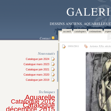
GALERI
DESSINS ANCIENS, AQUARELLES 
accueil
catalogues
estimations
expos
Contact
19/01/2011
Artistes XXe siècle
Nouveautés
Catalogue juin 2024
Catalogue mars 2023
Catalogue juin 2021
Catalogue mars 2020
Catalogue juin 2019
Techniques
Aquarelle
Catalogue 2012
Catalogue
décembre 2015