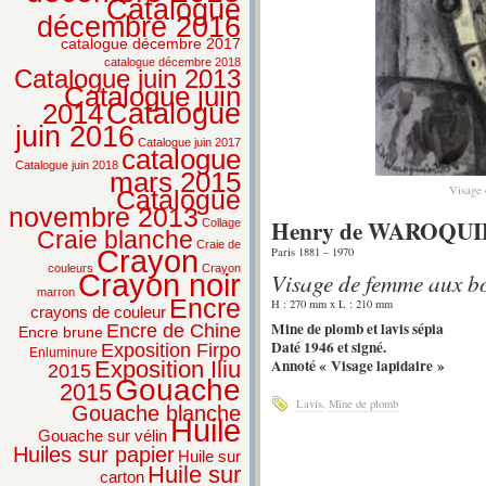
Catalogue
décembre 2016
catalogue décembre 2017
catalogue décembre 2018
Catalogue juin 2013
Catalogue juin
2014
Catalogue
juin 2016
Catalogue juin 2017
catalogue
Catalogue juin 2018
mars 2015
Visage 
Catalogue
novembre 2013
Henry de WAROQU
Collage
Craie blanche
Craie de
Crayon
Paris 1881 – 1970
couleurs
Crayon
Visage de femme aux bo
Crayon noir
marron
Encre
H : 270 mm x L : 210 mm
crayons de couleur
Mine de plomb et lavis sépia
Encre de Chine
Encre brune
Daté 1946 et signé.
Exposition Firpo
Enluminure
Annoté « Visage lapidaire »
Exposition Iliu
2015
Gouache
2015
Lavis
,
Mine de plomb
Gouache blanche
Huile
Gouache sur vélin
Huiles sur papier
Huile sur
Huile sur
carton