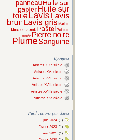
panneau
Huile sur
Huile sur
papier
Lavis
Lavis
toile
brun
Lavis gris
Marbre
Pastel
Mine de plomb
Peinture
Pierre noire
dorée
Plume
Sanguine
Epoques
Artistes XIXe siècle
Artistes XVe siècle
Artistes XVIe siècle
Artistes XVIIe siècle
Artistes XVIIIe siècle
Artistes XXe siècle
Publications par dates
juin 2024
(1)
février 2023
(1)
mai 2021
(1)
février 2020
(1)