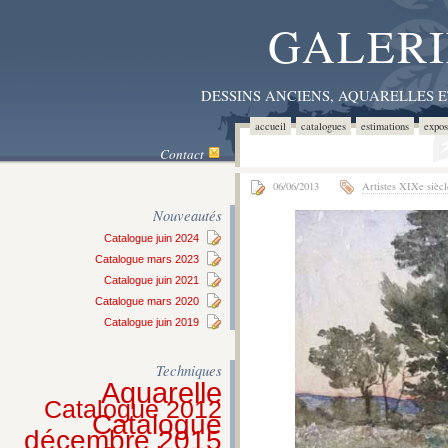
GALERI
DESSINS ANCIENS, AQUARELLES 
accueil
catalogues
estimations
expos
Contact
06/06/2013
Artistes XIXe siècl
Nouveautés
Catalogue juin 2024
Catalogue mars 2023
Catalogue juin 2021
Catalogue mars 2020
Catalogue juin 2019
Techniques
Aquarelle
Catalogue 2012
Catalogue
décembre 2015