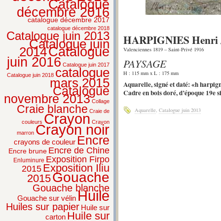
Catalogue
décembre 2016
catalogue décembre 2017
catalogue décembre 2018
Catalogue juin 2013
HARPIGNIES Henri 
Catalogue juin
2014
Catalogue
Valenciennes 1819 – Saint-Privé 1916
juin 2016
PAYSAGE
Catalogue juin 2017
catalogue
H : 115 mm x L : 175 mm
Catalogue juin 2018
mars 2015
Aquarelle, signé et daté: «h harpig
Catalogue
Cadre en bois doré, d’époque 19e si
novembre 2013
Collage
Craie blanche
Aquarelle
,
Catalogue juin 2013
Craie de
Crayon
couleurs
Crayon
Crayon noir
marron
Encre
crayons de couleur
Encre de Chine
Encre brune
Exposition Firpo
Enluminure
Exposition Iliu
2015
Gouache
2015
Gouache blanche
Huile
Gouache sur vélin
Huiles sur papier
Huile sur
Huile sur
carton