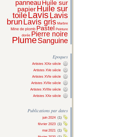
panneau
Huile sur
Huile sur
papier
Lavis
Lavis
toile
brun
Lavis gris
Marbre
Pastel
Mine de plomb
Peinture
Pierre noire
dorée
Plume
Sanguine
Epoques
Artistes XIXe siècle
Artistes XVe siècle
Artistes XVIe siècle
Artistes XVIIe siècle
Artistes XVIIIe siècle
Artistes XXe siècle
Publications par dates
juin 2024
(1)
février 2023
(1)
mai 2021
(1)
février 2020
(1)