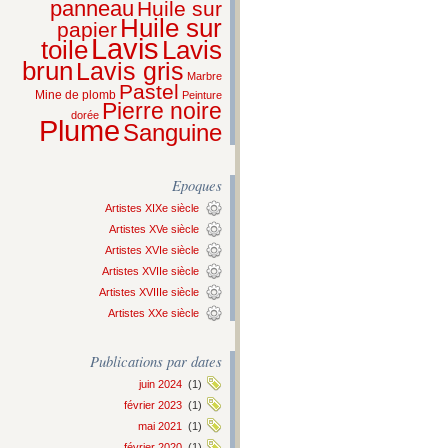
panneau
Huile sur
Huile sur
papier
Lavis
Lavis
toile
brun
Lavis gris
Marbre
Pastel
Mine de plomb
Peinture
Pierre noire
dorée
Plume
Sanguine
Epoques
Artistes XIXe siècle
Artistes XVe siècle
Artistes XVIe siècle
Artistes XVIIe siècle
Artistes XVIIIe siècle
Artistes XXe siècle
Publications par dates
juin 2024
(1)
février 2023
(1)
mai 2021
(1)
février 2020
(1)