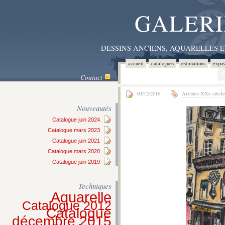
GALERI
DESSINS ANCIENS, AQUARELLES 
accueil
catalogues
estimations
expos
Contact
03/12/2016
Artistes XXe siècle
Nouveautés
Catalogue juin 2024
Catalogue mars 2023
Catalogue juin 2021
Catalogue mars 2020
Catalogue juin 2019
Techniques
Aquarelle
Catalogue 2012
Catalogue
décembre 2015