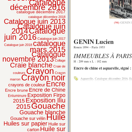
Catalogue
décembre 2016
catalogue décembre 2017
catalogue décembre 2018
Catalogue juin 2013
(94)
GENIN L
Catalogue juin
2014
Catalogue
juin 2016
GENIN Lucien
Catalogue juin 2017
catalogue
Catalogue juin 2018
Rouen 1894 – Paris 1953
mars 2015
Catalogue
IMMEUBLES À PARIS
novembre 2013
Collage
H : 209 mm x L : 182 mm
Craie blanche
Craie de
Encre de chine et aquarelle, signé 
Crayon
couleurs
Crayon
Crayon noir
Aquarelle
,
Catalogue décembre 2016
,
E
marron
Encre
crayons de couleur
Encre de Chine
Encre brune
Exposition Firpo
Enluminure
Exposition Iliu
2015
Gouache
2015
Gouache blanche
Huile
Gouache sur vélin
Huiles sur papier
Huile sur
Huile sur
carton