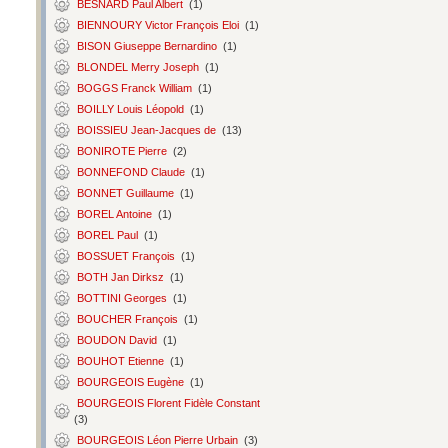
BESNARD Paul Albert
(1)
BIENNOURY Victor François Eloi
(1)
BISON Giuseppe Bernardino
(1)
BLONDEL Merry Joseph
(1)
BOGGS Franck William
(1)
BOILLY Louis Léopold
(1)
BOISSIEU Jean-Jacques de
(13)
BONIROTE Pierre
(2)
BONNEFOND Claude
(1)
BONNET Guillaume
(1)
BOREL Antoine
(1)
BOREL Paul
(1)
BOSSUET François
(1)
BOTH Jan Dirksz
(1)
BOTTINI Georges
(1)
BOUCHER François
(1)
BOUDON David
(1)
BOUHOT Etienne
(1)
BOURGEOIS Eugène
(1)
BOURGEOIS Florent Fidèle Constant
(3)
BOURGEOIS Léon Pierre Urbain
(3)