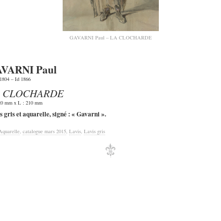
GAVARNI Paul – LA CLOCHARDE
VARNI Paul
 1804 – Id 1866
 CLOCHARDE
20 mm x L : 210 mm
s gris et aquarelle, signé : « Gavarni ».
Aquarelle
,
catalogue mars 2015
,
Lavis
,
Lavis gris