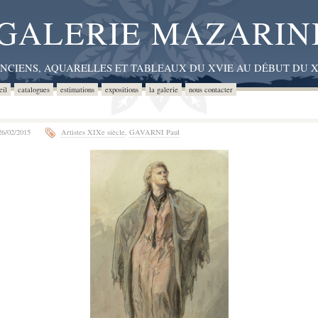
GALERIE MAZARIN
ANCIENS, AQUARELLES ET TABLEAUX DU XVIE AU DÉBUT DU X
eil
catalogues
estimations
expositions
la galerie
nous contacter
6/02/2015
Artistes XIXe siècle
,
GAVARNI Paul