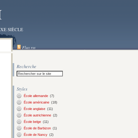
I
XE SIÈCLE
Flux rss
Recherche
Styles
École allemande
(7)
École américaine
(18)
École anglaise
(11)
École autrichienne
(2)
École belge
(11)
École de Barbizon
(1)
École de Nancy
(2)