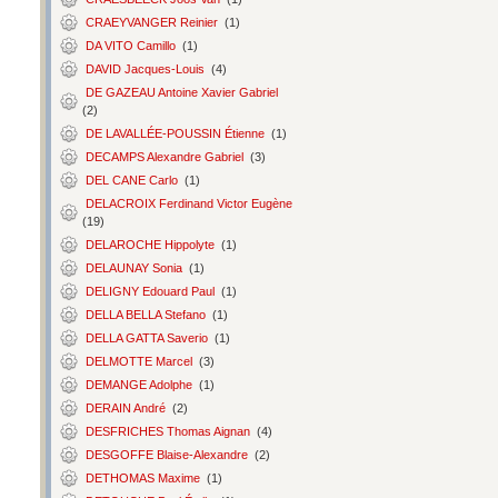
CRAEYVANGER Reinier
(1)
DA VITO Camillo
(1)
DAVID Jacques-Louis
(4)
DE GAZEAU Antoine Xavier Gabriel
(2)
DE LAVALLÉE-POUSSIN Étienne
(1)
DECAMPS Alexandre Gabriel
(3)
DEL CANE Carlo
(1)
DELACROIX Ferdinand Victor Eugène
(19)
DELAROCHE Hippolyte
(1)
DELAUNAY Sonia
(1)
DELIGNY Edouard Paul
(1)
DELLA BELLA Stefano
(1)
DELLA GATTA Saverio
(1)
DELMOTTE Marcel
(3)
DEMANGE Adolphe
(1)
DERAIN André
(2)
DESFRICHES Thomas Aignan
(4)
DESGOFFE Blaise-Alexandre
(2)
DETHOMAS Maxime
(1)