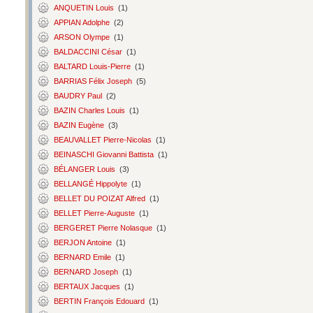
ANQUETIN Louis
(1)
APPIAN Adolphe
(2)
ARSON Olympe
(1)
BALDACCINI César
(1)
BALTARD Louis-Pierre
(1)
BARRIAS Félix Joseph
(5)
BAUDRY Paul
(2)
BAZIN Charles Louis
(1)
BAZIN Eugène
(3)
BEAUVALLET Pierre-Nicolas
(1)
BEINASCHI Giovanni Battista
(1)
BÉLANGER Louis
(3)
BELLANGÉ Hippolyte
(1)
BELLET DU POIZAT Alfred
(1)
BELLET Pierre-Auguste
(1)
BERGERET Pierre Nolasque
(1)
BERJON Antoine
(1)
BERNARD Emile
(1)
BERNARD Joseph
(1)
BERTAUX Jacques
(1)
BERTIN François Edouard
(1)