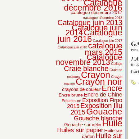
Catalogue
décembre 2016
catalogue décembre 2017
catalogue décembre 2018
Catalogue juin 2013
Catalogue juin
2014
Catalogue
juin 2016
GA
Catalogue juin 2017
catalogue
Catalogue juin 2018
Paris
mars 2015
Catalogue
LA
novembre 2013
Collage
H : 3
Craie blanche
Craie de
Lavi
Crayon
couleurs
Crayon
Crayon noir
marron
Encre
crayons de couleur
Encre de Chine
Encre brune
Exposition Firpo
Enluminure
Exposition Iliu
2015
Gouache
2015
Gouache blanche
Huile
Gouache sur vélin
Huiles sur papier
Huile sur
Huile sur
carton