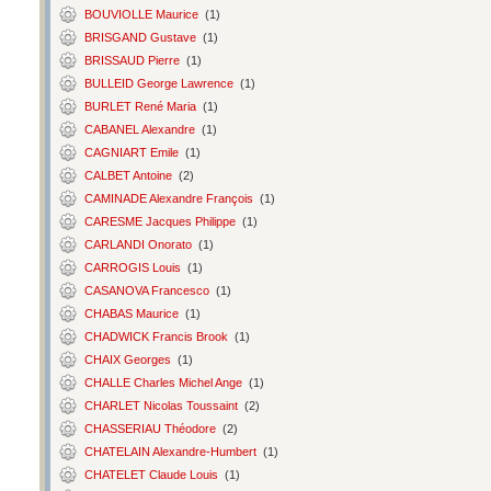
BOUVIOLLE Maurice
(1)
BRISGAND Gustave
(1)
BRISSAUD Pierre
(1)
BULLEID George Lawrence
(1)
BURLET René Maria
(1)
CABANEL Alexandre
(1)
CAGNIART Emile
(1)
CALBET Antoine
(2)
CAMINADE Alexandre François
(1)
CARESME Jacques Philippe
(1)
CARLANDI Onorato
(1)
CARROGIS Louis
(1)
CASANOVA Francesco
(1)
CHABAS Maurice
(1)
CHADWICK Francis Brook
(1)
CHAIX Georges
(1)
CHALLE Charles Michel Ange
(1)
CHARLET Nicolas Toussaint
(2)
CHASSERIAU Théodore
(2)
CHATELAIN Alexandre-Humbert
(1)
CHATELET Claude Louis
(1)