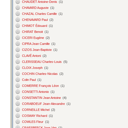
CHAUDET Antoine-Denis
(1)
CHAVARD Auguste
(1)
CHAZAL Charles Camille
(1)
CHENAVARD Paul
(2)
CHIMOT Édouard
(1)
CHIRAT Benoit
(1)
CICERI Eugène
(2)
CIPRA Jean Camille
(1)
CIZOS Jean-Baptiste
(1)
CLAVÉ Antoni
(2)
CLERISSEAU Charles-Louis
(5)
CLOIX Joseph
(1)
COCHIN Charles-Nicolas
(2)
Colin Paul
(1)
COMERRE François Léon
(1)
CONSETTI Antonio
(1)
CONSTANTIN Jean Antoine
(4)
CORABOEUF Jean-Alexandre
(1)
CORNEILLE Michel
(2)
COSWAY Richard
(1)
COWLES Fleur
(1)
CRAESBEECK Joos Van
(1)