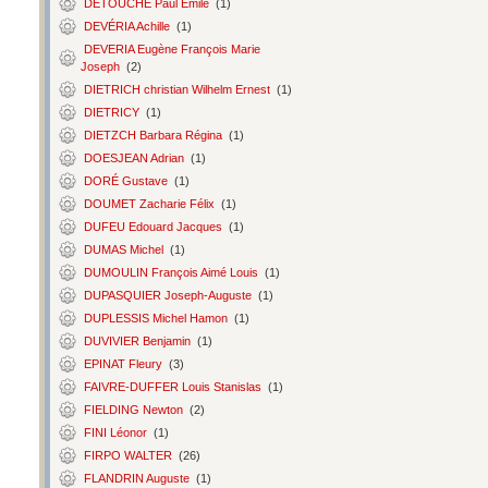
DETOUCHE Paul Émile
(1)
DEVÉRIA Achille
(1)
DEVERIA Eugène François Marie
Joseph
(2)
DIETRICH christian Wilhelm Ernest
(1)
DIETRICY
(1)
DIETZCH Barbara Régina
(1)
DOESJEAN Adrian
(1)
DORÉ Gustave
(1)
DOUMET Zacharie Félix
(1)
DUFEU Edouard Jacques
(1)
DUMAS Michel
(1)
DUMOULIN François Aimé Louis
(1)
DUPASQUIER Joseph-Auguste
(1)
DUPLESSIS Michel Hamon
(1)
DUVIVIER Benjamin
(1)
EPINAT Fleury
(3)
FAIVRE-DUFFER Louis Stanislas
(1)
FIELDING Newton
(2)
FINI Léonor
(1)
FIRPO WALTER
(26)
FLANDRIN Auguste
(1)