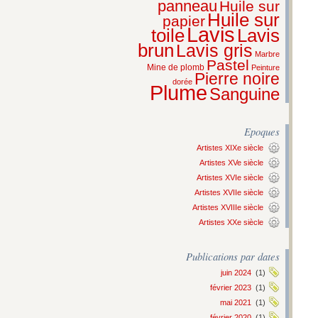
panneau
Huile sur
Huile sur
papier
Lavis
Lavis
toile
brun
Lavis gris
Marbre
Pastel
Mine de plomb
Peinture
Pierre noire
dorée
Plume
Sanguine
Epoques
Artistes XIXe siècle
Artistes XVe siècle
Artistes XVIe siècle
Artistes XVIIe siècle
Artistes XVIIIe siècle
Artistes XXe siècle
Publications par dates
juin 2024
(1)
février 2023
(1)
mai 2021
(1)
février 2020
(1)