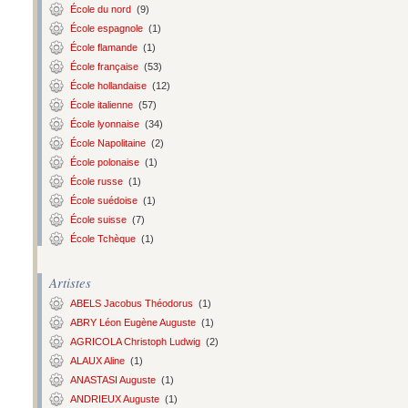
École du nord
(9)
École espagnole
(1)
École flamande
(1)
École française
(53)
École hollandaise
(12)
École italienne
(57)
École lyonnaise
(34)
École Napolitaine
(2)
École polonaise
(1)
École russe
(1)
École suédoise
(1)
École suisse
(7)
École Tchèque
(1)
Artistes
ABELS Jacobus Théodorus
(1)
ABRY Léon Eugène Auguste
(1)
AGRICOLA Christoph Ludwig
(2)
ALAUX Aline
(1)
ANASTASI Auguste
(1)
ANDRIEUX Auguste
(1)