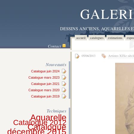
GALERI
DESSINS ANCIENS, AQUARELLES 
accueil
catalogues
estimations
expos
Contact
05/06/2013
Artistes XIXe siècl
Nouveautés
Catalogue juin 2024
Catalogue mars 2023
Catalogue juin 2021
Catalogue mars 2020
Catalogue juin 2019
Techniques
Aquarelle
Catalogue 2012
Catalogue
décembre 2015