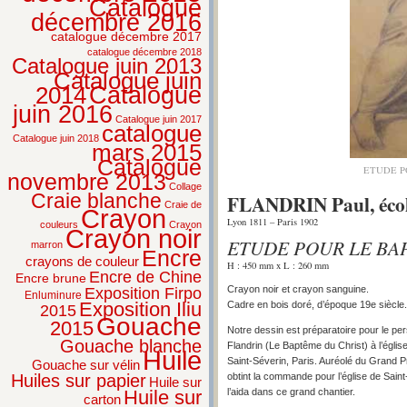
Catalogue
décembre 2016
catalogue décembre 2017
catalogue décembre 2018
Catalogue juin 2013
Catalogue juin
2014
Catalogue
juin 2016
Catalogue juin 2017
catalogue
Catalogue juin 2018
mars 2015
Catalogue
ETUDE P
novembre 2013
Collage
Craie blanche
FLANDRIN Paul, écol
Craie de
Crayon
Lyon 1811 – Paris 1902
couleurs
Crayon
Crayon noir
ETUDE POUR LE BA
marron
Encre
crayons de couleur
H : 450 mm x L : 260 mm
Encre de Chine
Encre brune
Crayon noir et crayon sanguine.
Exposition Firpo
Enluminure
Exposition Iliu
Cadre en bois doré, d’époque 19e siècle.
2015
Gouache
2015
Notre dessin est préparatoire pour le pe
Gouache blanche
Flandrin (Le Baptême du Christ) à l’églis
Huile
Saint-Séverin, Paris. Auréolé du Grand 
Gouache sur vélin
obtint la commande pour l’église de Saint
Huiles sur papier
Huile sur
l’aida dans ce grand chantier.
Huile sur
carton