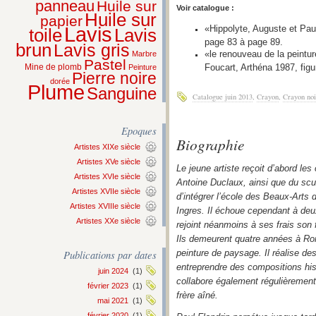
panneau
Huile sur
Voir catalogue :
Huile sur
papier
«Hippolyte, Auguste et Pau
Lavis
Lavis
toile
page 83 à page 89.
brun
Lavis gris
«le renouveau de la peintu
Marbre
Pastel
Foucart, Arthéna 1987, fig
Mine de plomb
Peinture
Pierre noire
dorée
Plume
Sanguine
Catalogue juin 2013
,
Crayon
,
Crayon noi
Epoques
Biographie
Artistes XIXe siècle
Artistes XVe siècle
Le jeune artiste reçoit d’abord les
Artistes XVIe siècle
Antoine Duclaux, ainsi que du scu
Artistes XVIIe siècle
d’intégrer l’école des Beaux-Arts d
Artistes XVIIIe siècle
Ingres. Il échoue cependant à de
Artistes XXe siècle
rejoint néanmoins à ses frais son f
Ils demeurent quatre années à Rom
Publications par dates
peinture de paysage. Il réalise des
entreprendre des compositions hist
juin 2024
(1)
collabore également régulièremen
février 2023
(1)
frère aîné.
mai 2021
(1)
février 2020
(1)