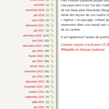
Paul Flandrin perpétue jusque tard
mai 2019
(1)
classique dont il est l’un des mei
de son beau-père Alexandre Desgoffe
novembre 2018
(1)
hérité des leçons de son maître In
juin 2018
(1)
« ingriser » le paysage, critique q
mars 2018
(2)
néanmoins dans son travail vers u
décembre 2017
(3)
de sa carrière.
juin 2017
(1)
décembre 2016
(114)
Il est également l’auteur de portra
juin 2016
(93)
Contenu soumis à la licence CC-
décembre 2015
(130)
Wikipédia en français
(
auteurs
)
juin 2015
(44)
février 2015
(78)
juin 2014
(86)
février 2014
(1)
novembre 2013
(63)
juin 2013
(48)
décembre 2012
(8)
novembre 2012
(55)
octobre 2012
(6)
septembre 2012
(5)
juillet 2012
(2)
juin 2012
(3)