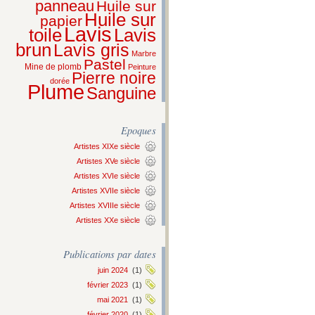
panneau
Huile sur
Huile sur
papier
Lavis
Lavis
toile
brun
Lavis gris
Marbre
Pastel
Mine de plomb
Peinture
Pierre noire
dorée
Plume
Sanguine
Epoques
Artistes XIXe siècle
Artistes XVe siècle
Artistes XVIe siècle
Artistes XVIIe siècle
Artistes XVIIIe siècle
Artistes XXe siècle
Publications par dates
juin 2024
(1)
février 2023
(1)
mai 2021
(1)
février 2020
(1)