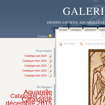
GALERI
DESSINS ANCIENS, AQUARELLES 
accueil
catalogues
estimations
expos
Contact
22/11/2012
Artistes XVIe siècl
Nouveautés
Catalogue juin 2024
Catalogue mars 2023
Catalogue juin 2021
Catalogue mars 2020
Catalogue juin 2019
Techniques
Aquarelle
Catalogue 2012
Catalogue
décembre 2015