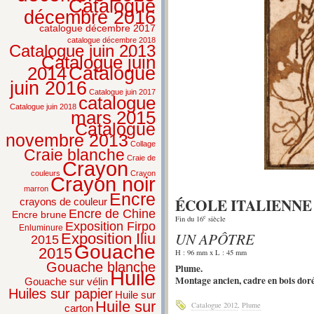
Catalogue
décembre 2016
catalogue décembre 2017
catalogue décembre 2018
Catalogue juin 2013
Catalogue juin
2014
Catalogue
juin 2016
Catalogue juin 2017
catalogue
Catalogue juin 2018
mars 2015
Catalogue
novembre 2013
Collage
Craie blanche
Craie de
Crayon
couleurs
Crayon
Crayon noir
marron
Encre
ÉCOLE ITALIENNE
crayons de couleur
Encre de Chine
Encre brune
e
Fin du 16
siècle
Exposition Firpo
Enluminure
UN APÔTRE
Exposition Iliu
2015
Gouache
2015
H : 96 mm x L : 45 mm
Gouache blanche
Plume.
Huile
Montage ancien, cadre en bois doré,
Gouache sur vélin
Huiles sur papier
Huile sur
Huile sur
Catalogue 2012
,
Plume
carton