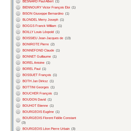
BESNARD Paul Albert
(1)
BIENNOURY Victor François Eloi
(1)
BISON Giuseppe Bernardino
(1)
BLONDEL Merry Joseph
(1)
BOGGS Franck William
(1)
BOILLY Louis Léopold
(1)
BOISSIEU Jean-Jacques de
(13)
BONIROTE Pierre
(2)
BONNEFOND Claude
(1)
BONNET Guillaume
(1)
BOREL Antoine
(1)
BOREL Paul
(1)
BOSSUET François
(1)
BOTH Jan Dirksz
(1)
BOTTINI Georges
(1)
BOUCHER François
(1)
BOUDON David
(1)
BOUHOT Etienne
(1)
BOURGEOIS Eugène
(1)
BOURGEOIS Florent Fidèle Constant
(3)
BOURGEOIS Léon Pierre Urbain
(3)