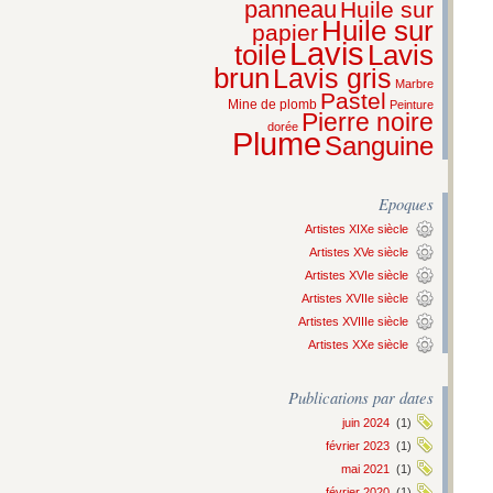
panneau
Huile sur
Huile sur
papier
Lavis
Lavis
toile
brun
Lavis gris
Marbre
Pastel
Mine de plomb
Peinture
Pierre noire
dorée
Plume
Sanguine
Epoques
Artistes XIXe siècle
Artistes XVe siècle
Artistes XVIe siècle
Artistes XVIIe siècle
Artistes XVIIIe siècle
Artistes XXe siècle
Publications par dates
juin 2024
(1)
février 2023
(1)
mai 2021
(1)
février 2020
(1)