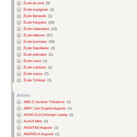
École du nord
(9)
École espagnole
(1)
École flamande
(1)
École française
(53)
École hollandaise
(12)
École italienne
(57)
École lyonnaise
(34)
École Napolitaine
(2)
École polonaise
(1)
École russe
(1)
École suédoise
(1)
École suisse
(7)
École Tchèque
(1)
Artistes
ABELS Jacobus Théodorus
(1)
ABRY Léon Eugène Auguste
(1)
AGRICOLA Christoph Ludwig
(2)
ALAUX Aline
(1)
ANASTASI Auguste
(1)
ANDRIEUX Auguste
(1)