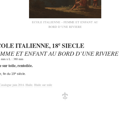
ECOLE ITALIENNE – FEMME ET ENFANT AU
BORD D’UNE RIVIERE
e
OLE ITALIENNE, 18
SIECLE
MME ET ENFANT AU BORD D’UNE RIVIERE
 mm x L : 380 mm
 sur toile, rentoilée.
e
, fin du 19
siècle.
Catalogue juin 2014
,
Huile
,
Huile sur toile