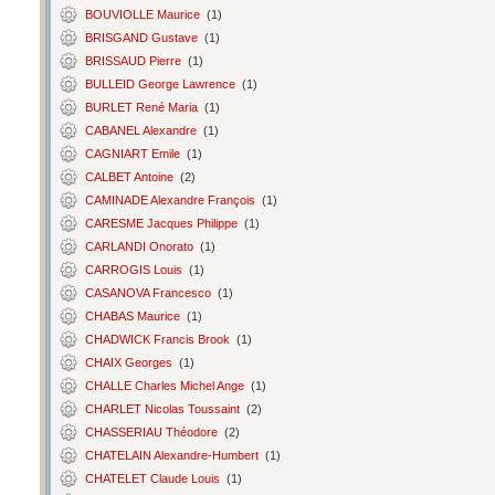
BOUVIOLLE Maurice
(1)
BRISGAND Gustave
(1)
BRISSAUD Pierre
(1)
BULLEID George Lawrence
(1)
BURLET René Maria
(1)
CABANEL Alexandre
(1)
CAGNIART Emile
(1)
CALBET Antoine
(2)
CAMINADE Alexandre François
(1)
CARESME Jacques Philippe
(1)
CARLANDI Onorato
(1)
CARROGIS Louis
(1)
CASANOVA Francesco
(1)
CHABAS Maurice
(1)
CHADWICK Francis Brook
(1)
CHAIX Georges
(1)
CHALLE Charles Michel Ange
(1)
CHARLET Nicolas Toussaint
(2)
CHASSERIAU Théodore
(2)
CHATELAIN Alexandre-Humbert
(1)
CHATELET Claude Louis
(1)