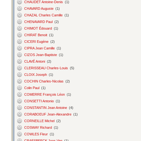
CHAUDET Antoine-Denis
(1)
CHAVARD Auguste
(1)
CHAZAL Charles Camille
(1)
CHENAVARD Paul
(2)
CHIMOT Édouard
(1)
CHIRAT Benoit
(1)
CICERI Eugène
(2)
CIPRA Jean Camille
(1)
CIZOS Jean-Baptiste
(1)
CLAVÉ Antoni
(2)
CLERISSEAU Charles-Louis
(5)
CLOIX Joseph
(1)
COCHIN Charles-Nicolas
(2)
Colin Paul
(1)
COMERRE François Léon
(1)
CONSETTI Antonio
(1)
CONSTANTIN Jean Antoine
(4)
CORABOEUF Jean-Alexandre
(1)
CORNEILLE Michel
(2)
COSWAY Richard
(1)
COWLES Fleur
(1)
CRAESBEECK Joos Van
(1)