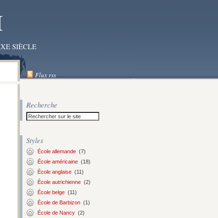
I
XE SIÈCLE
Flux rss
Recherche
Styles
École allemande
(7)
École américaine
(18)
École anglaise
(11)
École autrichienne
(2)
École belge
(11)
École de Barbizon
(1)
École de Nancy
(2)