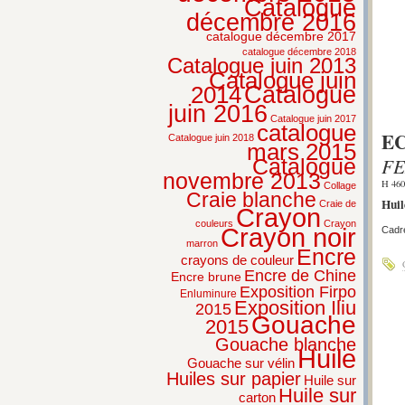
Catalogue
décembre 2016
catalogue décembre 2017
catalogue décembre 2018
Catalogue juin 2013
Catalogue juin
2014
Catalogue
juin 2016
Catalogue juin 2017
catalogue
EC
Catalogue juin 2018
mars 2015
FE
Catalogue
novembre 2013
H 460
Collage
Craie blanche
Huile
Craie de
Crayon
couleurs
Crayon
Crayon noir
Cadre
marron
Encre
crayons de couleur
Encre de Chine
Encre brune
Exposition Firpo
Enluminure
Exposition Iliu
2015
Gouache
2015
Gouache blanche
Huile
Gouache sur vélin
Huiles sur papier
Huile sur
Huile sur
carton