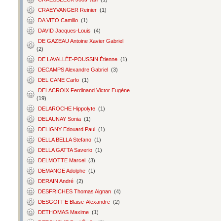
CRAEYVANGER Reinier
(1)
DA VITO Camillo
(1)
DAVID Jacques-Louis
(4)
DE GAZEAU Antoine Xavier Gabriel
(2)
DE LAVALLÉE-POUSSIN Étienne
(1)
DECAMPS Alexandre Gabriel
(3)
DEL CANE Carlo
(1)
DELACROIX Ferdinand Victor Eugène
(19)
DELAROCHE Hippolyte
(1)
DELAUNAY Sonia
(1)
DELIGNY Edouard Paul
(1)
DELLA BELLA Stefano
(1)
DELLA GATTA Saverio
(1)
DELMOTTE Marcel
(3)
DEMANGE Adolphe
(1)
DERAIN André
(2)
DESFRICHES Thomas Aignan
(4)
DESGOFFE Blaise-Alexandre
(2)
DETHOMAS Maxime
(1)