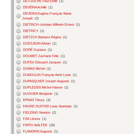
DETOUCHE Paul Émile
(1)
DEVÉRIA Achille
(1)
DEVERIA Eugène François Marie
Joseph
(2)
DIETRICH christian Wilhelm Ernest
(1)
DIETRICY
(1)
DIETZCH Barbara Régina
(1)
DOESJEAN Adrian
(1)
DORÉ Gustave
(1)
DOUMET Zacharie Félix
(1)
DUFEU Edouard Jacques
(1)
DUMAS Michel
(1)
DUMOULIN François Aimé Louis
(1)
DUPASQUIER Joseph-Auguste
(1)
DUPLESSIS Michel Hamon
(1)
DUVIVIER Benjamin
(1)
EPINAT Fleury
(3)
FAIVRE-DUFFER Louis Stanislas
(1)
FIELDING Newton
(2)
FINI Léonor
(1)
FIRPO WALTER
(26)
FLANDRIN Auguste
(1)