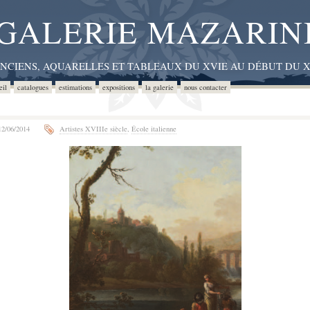
GALERIE MAZARIN
ANCIENS, AQUARELLES ET TABLEAUX DU XVIE AU DÉBUT DU X
eil
catalogues
estimations
expositions
la galerie
nous contacter
2/06/2014
Artistes XVIIIe siècle
,
École italienne