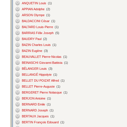
ANQUETIN Louis
(1)
APPIAN Adolphe
(2)
ARSON Olympe
(1)
BALDACCINI César
(1)
BALTARD Louis-Pierre
(1)
BARRIAS Félix Joseph
(5)
BAUDRY Paul
(2)
BAZIN Charles Louis
(1)
BAZIN Eugène
(3)
BEAUVALLET Pierre-Nicolas
(1)
BEINASCHI Giovanni Battista
(1)
BÉLANGER Louis
(3)
BELLANGÉ Hippolyte
(1)
BELLET DU POIZAT Alfred
(1)
BELLET Pierre-Auguste
(1)
BERGERET Pierre Nolasque
(1)
BERJON Antoine
(1)
BERNARD Emile
(1)
BERNARD Joseph
(1)
BERTAUX Jacques
(1)
BERTIN François Edouard
(1)