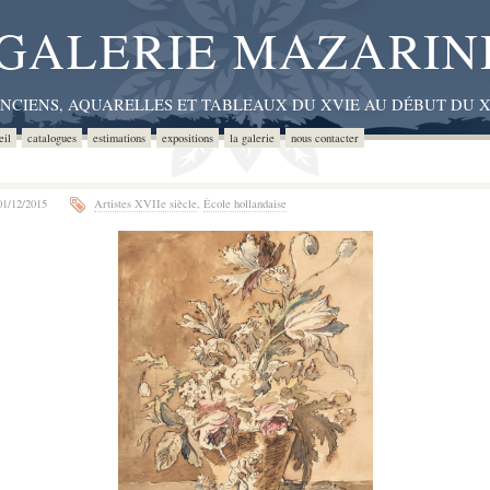
GALERIE MAZARIN
ANCIENS, AQUARELLES ET TABLEAUX DU XVIE AU DÉBUT DU X
eil
catalogues
estimations
expositions
la galerie
nous contacter
1/12/2015
Artistes XVIIe siècle
,
École hollandaise