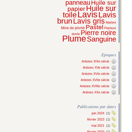
panneau
Huile sur
Huile sur
papier
Lavis
Lavis
toile
brun
Lavis gris
Marbre
Pastel
Mine de plomb
Peinture
Pierre noire
dorée
Plume
Sanguine
Epoques
Artistes XIXe siècle
Artistes XVe siècle
Artistes XVIe siècle
Artistes XVIIe siècle
Artistes XVIIIe siècle
Artistes XXe siècle
Publications par dates
juin 2024
(1)
février 2023
(1)
mai 2021
(1)
février 2020
(1)