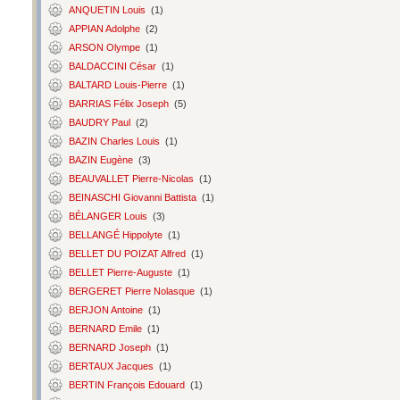
ANQUETIN Louis
(1)
APPIAN Adolphe
(2)
ARSON Olympe
(1)
BALDACCINI César
(1)
BALTARD Louis-Pierre
(1)
BARRIAS Félix Joseph
(5)
BAUDRY Paul
(2)
BAZIN Charles Louis
(1)
BAZIN Eugène
(3)
BEAUVALLET Pierre-Nicolas
(1)
BEINASCHI Giovanni Battista
(1)
BÉLANGER Louis
(3)
BELLANGÉ Hippolyte
(1)
BELLET DU POIZAT Alfred
(1)
BELLET Pierre-Auguste
(1)
BERGERET Pierre Nolasque
(1)
BERJON Antoine
(1)
BERNARD Emile
(1)
BERNARD Joseph
(1)
BERTAUX Jacques
(1)
BERTIN François Edouard
(1)