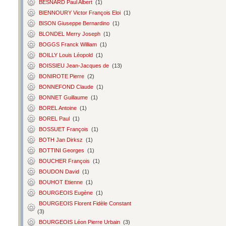
BESNARD Paul Albert
(1)
BIENNOURY Victor François Eloi
(1)
BISON Giuseppe Bernardino
(1)
BLONDEL Merry Joseph
(1)
BOGGS Franck William
(1)
BOILLY Louis Léopold
(1)
BOISSIEU Jean-Jacques de
(13)
BONIROTE Pierre
(2)
BONNEFOND Claude
(1)
BONNET Guillaume
(1)
BOREL Antoine
(1)
BOREL Paul
(1)
BOSSUET François
(1)
BOTH Jan Dirksz
(1)
BOTTINI Georges
(1)
BOUCHER François
(1)
BOUDON David
(1)
BOUHOT Etienne
(1)
BOURGEOIS Eugène
(1)
BOURGEOIS Florent Fidèle Constant
(3)
BOURGEOIS Léon Pierre Urbain
(3)