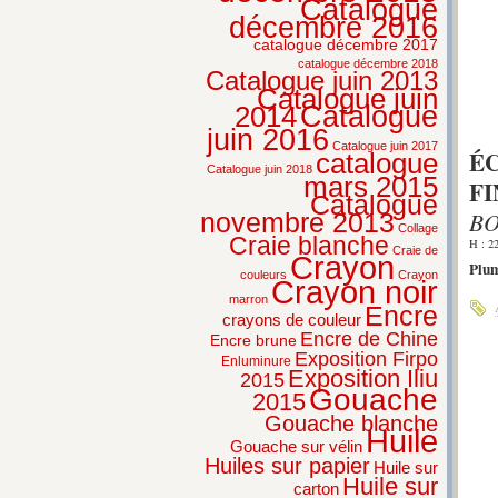
Catalogue
décembre 2016
catalogue décembre 2017
catalogue décembre 2018
Catalogue juin 2013
Catalogue juin
2014
Catalogue
juin 2016
Catalogue juin 2017
É
catalogue
Catalogue juin 2018
mars 2015
FI
Catalogue
BO
novembre 2013
Collage
Craie blanche
H : 2
Craie de
Crayon
Plum
couleurs
Crayon
Crayon noir
marron
Encre
crayons de couleur
Encre de Chine
Encre brune
Exposition Firpo
Enluminure
Exposition Iliu
2015
Gouache
2015
Gouache blanche
Huile
Gouache sur vélin
Huiles sur papier
Huile sur
Huile sur
carton