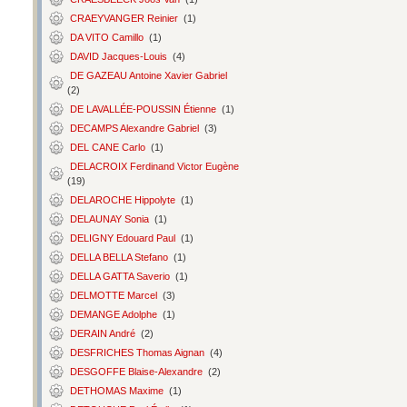
CRAEYVANGER Reinier
(1)
DA VITO Camillo
(1)
DAVID Jacques-Louis
(4)
DE GAZEAU Antoine Xavier Gabriel
(2)
DE LAVALLÉE-POUSSIN Étienne
(1)
DECAMPS Alexandre Gabriel
(3)
DEL CANE Carlo
(1)
DELACROIX Ferdinand Victor Eugène
(19)
DELAROCHE Hippolyte
(1)
DELAUNAY Sonia
(1)
DELIGNY Edouard Paul
(1)
DELLA BELLA Stefano
(1)
DELLA GATTA Saverio
(1)
DELMOTTE Marcel
(3)
DEMANGE Adolphe
(1)
DERAIN André
(2)
DESFRICHES Thomas Aignan
(4)
DESGOFFE Blaise-Alexandre
(2)
DETHOMAS Maxime
(1)