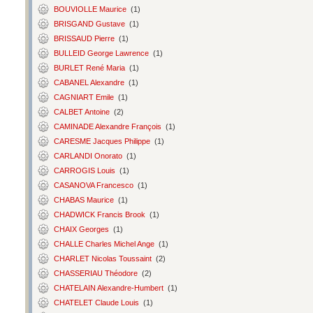
BOUVIOLLE Maurice
(1)
BRISGAND Gustave
(1)
BRISSAUD Pierre
(1)
BULLEID George Lawrence
(1)
BURLET René Maria
(1)
CABANEL Alexandre
(1)
CAGNIART Emile
(1)
CALBET Antoine
(2)
CAMINADE Alexandre François
(1)
CARESME Jacques Philippe
(1)
CARLANDI Onorato
(1)
CARROGIS Louis
(1)
CASANOVA Francesco
(1)
CHABAS Maurice
(1)
CHADWICK Francis Brook
(1)
CHAIX Georges
(1)
CHALLE Charles Michel Ange
(1)
CHARLET Nicolas Toussaint
(2)
CHASSERIAU Théodore
(2)
CHATELAIN Alexandre-Humbert
(1)
CHATELET Claude Louis
(1)