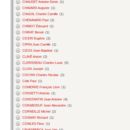
CHAUDET Antoine-Denis
(1)
CHAVARD Auguste
(1)
CHAZAL Charles Camille
(1)
CHENAVARD Paul
(2)
CHIMOT Édouard
(1)
CHIRAT Benoit
(1)
CICERI Eugène
(2)
CIPRA Jean Camille
(1)
CIZOS Jean-Baptiste
(1)
CLAVÉ Antoni
(2)
CLERISSEAU Charles-Louis
(5)
CLOIX Joseph
(1)
COCHIN Charles-Nicolas
(2)
Colin Paul
(1)
COMERRE François Léon
(1)
CONSETTI Antonio
(1)
CONSTANTIN Jean Antoine
(4)
CORABOEUF Jean-Alexandre
(1)
CORNEILLE Michel
(2)
COSWAY Richard
(1)
COWLES Fleur
(1)
CRAESBEECK Joos Van
(1)