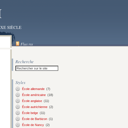
I
XE SIÈCLE
Flux rss
Recherche
Styles
École allemande
(7)
École américaine
(18)
École anglaise
(11)
École autrichienne
(2)
École belge
(11)
École de Barbizon
(1)
École de Nancy
(2)