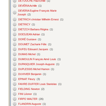
DETOUCHE Paul Émile
(1)
DEVÉRIA Achille
(1)
DEVERIA Eugène François Marie
Joseph
(2)
DIETRICH christian Wilhelm Ernest
(1)
DIETRICY
(1)
DIETZCH Barbara Régina
(1)
DOESJEAN Adrian
(1)
DORÉ Gustave
(1)
DOUMET Zacharie Félix
(1)
DUFEU Edouard Jacques
(1)
DUMAS Michel
(1)
DUMOULIN François Aimé Louis
(1)
DUPASQUIER Joseph-Auguste
(1)
DUPLESSIS Michel Hamon
(1)
DUVIVIER Benjamin
(1)
EPINAT Fleury
(3)
FAIVRE-DUFFER Louis Stanislas
(1)
FIELDING Newton
(2)
FINI Léonor
(1)
FIRPO WALTER
(26)
FLANDRIN Auguste
(1)