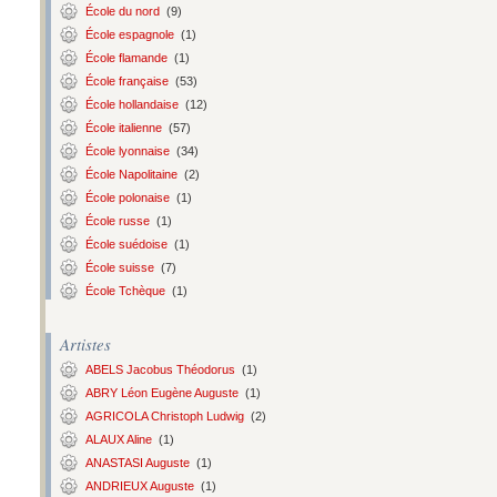
École du nord
(9)
École espagnole
(1)
École flamande
(1)
École française
(53)
École hollandaise
(12)
École italienne
(57)
École lyonnaise
(34)
École Napolitaine
(2)
École polonaise
(1)
École russe
(1)
École suédoise
(1)
École suisse
(7)
École Tchèque
(1)
Artistes
ABELS Jacobus Théodorus
(1)
ABRY Léon Eugène Auguste
(1)
AGRICOLA Christoph Ludwig
(2)
ALAUX Aline
(1)
ANASTASI Auguste
(1)
ANDRIEUX Auguste
(1)