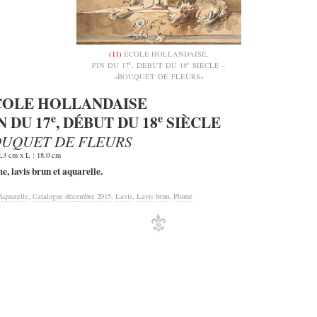
(11)
ÉCOLE HOLLANDAISE,
e
e
FIN DU 17
, DÉBUT DU 18
SIÈCLE –
«BOUQUET DE FLEURS»
COLE HOLLANDAISE
e
e
N DU 17
, DÉBUT DU 18
SIÈCLE
UQUET DE FLEURS
2,3 cm x L : 18,0 cm
e, lavis brun et aquarelle.
Aquarelle
,
Catalogue décembre 2015
,
Lavis
,
Lavis brun
,
Plume