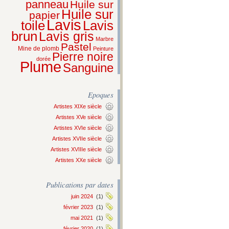
panneau
Huile sur
Huile sur
papier
Lavis
Lavis
toile
brun
Lavis gris
Marbre
Pastel
Mine de plomb
Peinture
Pierre noire
dorée
Plume
Sanguine
Epoques
Artistes XIXe siècle
Artistes XVe siècle
Artistes XVIe siècle
Artistes XVIIe siècle
Artistes XVIIIe siècle
Artistes XXe siècle
Publications par dates
juin 2024
(1)
février 2023
(1)
mai 2021
(1)
février 2020
(1)