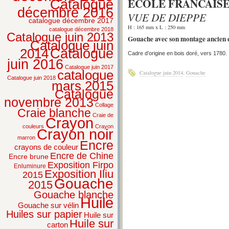
ECOLE FRANCAISE,
Catalogue
décembre 2016
VUE DE DIEPPE
catalogue décembre 2017
H : 165 mm x L : 250 mm
catalogue décembre 2018
Catalogue juin 2013
Gouache avec son montage ancien et
Catalogue juin
2014
Catalogue
Cadre d’origine en bois doré, vers 1780.
juin 2016
Catalogue juin 2017
catalogue
Catalogue juin 2014
,
Gouache
Catalogue juin 2018
mars 2015
Catalogue
novembre 2013
Collage
Craie blanche
Craie de
Crayon
couleurs
Crayon
Crayon noir
marron
Encre
crayons de couleur
Encre de Chine
Encre brune
Exposition Firpo
Enluminure
Exposition Iliu
2015
Gouache
2015
Gouache blanche
Huile
Gouache sur vélin
Huiles sur papier
Huile sur
Huile sur
carton