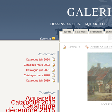
GALERI
DESSINS ANCIENS, AQUARELLES 
accueil
catalogues
estimations
expos
Contact
12/06/2014
Artistes XVIIIe siè
Nouveautés
Catalogue juin 2024
Catalogue mars 2023
Catalogue juin 2021
Catalogue mars 2020
Catalogue juin 2019
Techniques
Aquarelle
Catalogue 2012
Catalogue
ECOLE F
décembre 2015