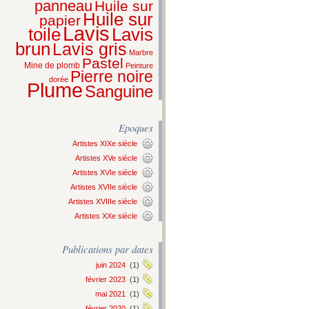
panneau
Huile sur
Huile sur
papier
Lavis
Lavis
toile
brun
Lavis gris
Marbre
Pastel
Mine de plomb
Peinture
Pierre noire
dorée
Plume
Sanguine
Epoques
Artistes XIXe siècle
Artistes XVe siècle
Artistes XVIe siècle
Artistes XVIIe siècle
Artistes XVIIIe siècle
Artistes XXe siècle
Publications par dates
juin 2024
(1)
février 2023
(1)
mai 2021
(1)
février 2020
(1)