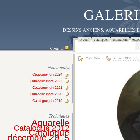
GALERI
DESSINS ANCIENS, AQUARELLES 
accueil
catalogues
estimations
expos
Contact
23/06/2014
Artistes XIXe siècl
Nouveautés
Catalogue juin 2024
Catalogue mars 2023
Catalogue juin 2021
Catalogue mars 2020
Catalogue juin 2019
Techniques
Aquarelle
Catalogue 2012
Catalogue
décembre 2015