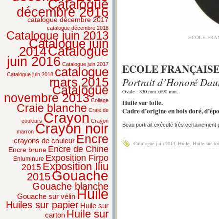
Catalogue
décembre 2016
catalogue décembre 2017
catalogue décembre 2018
Catalogue juin 2013
ECOLE FRANÇ
Catalogue juin
2014
Catalogue
juin 2016
ECOLE FRANÇAISE,
Catalogue juin 2017
catalogue
Catalogue juin 2018
Portrait d’Honoré Dau
mars 2015
Catalogue
Ovale : 830 mm x690 mm.
novembre 2013
Collage
Huile sur toile.
Craie blanche
Cadre d’origine en bois doré, d’ép
Craie de
Crayon
couleurs
Crayon
Crayon noir
Beau portrait exécuté très certainement
marron
Encre
crayons de couleur
Catalogue juin 2014
,
Huile
,
Huile sur toi
Encre de Chine
Encre brune
Exposition Firpo
Enluminure
Exposition Iliu
2015
Gouache
2015
Gouache blanche
Huile
Gouache sur vélin
Huiles sur papier
Huile sur
Huile sur
carton