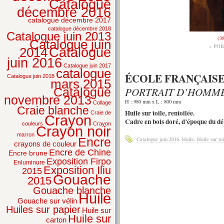
Catalogue
décembre 2016
catalogue décembre 2017
catalogue décembre 2018
Catalogue juin 2013
(3
Catalogue juin
« PO
2014
Catalogue
juin 2016
Catalogue juin 2017
catalogue
ÉCOLE FRANÇAISE,
Catalogue juin 2018
mars 2015
PORTRAIT D’HOMME
Catalogue
novembre 2013
H : 980 mm x L : 800 mm
Collage
Craie blanche
Huile sur toile, rentoilée.
Craie de
Crayon
Cadre en bois doré, d’époque du dé
couleurs
Crayon
Crayon noir
marron
Catalogue juin 2016
,
Huile
,
Huile sur toi
Encre
crayons de couleur
Encre de Chine
Encre brune
Exposition Firpo
Enluminure
Exposition Iliu
2015
Gouache
2015
Gouache blanche
Huile
Gouache sur vélin
Huiles sur papier
Huile sur
Huile sur
carton