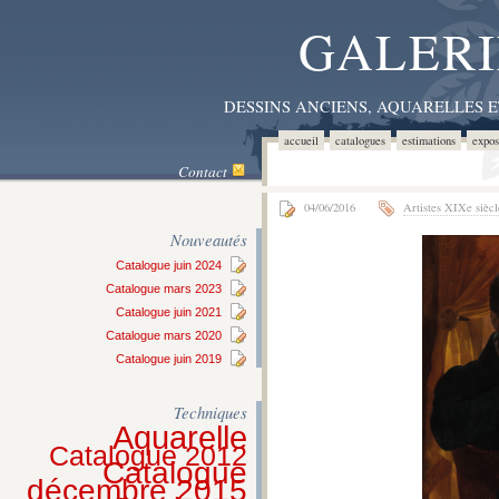
GALERI
DESSINS ANCIENS, AQUARELLES 
accueil
catalogues
estimations
expos
Contact
04/06/2016
Artistes XIXe siècl
Nouveautés
Catalogue juin 2024
Catalogue mars 2023
Catalogue juin 2021
Catalogue mars 2020
Catalogue juin 2019
Techniques
Aquarelle
Catalogue 2012
Catalogue
décembre 2015