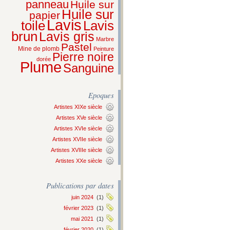
panneau
Huile sur
Huile sur
papier
Lavis
Lavis
toile
brun
Lavis gris
Marbre
Pastel
Mine de plomb
Peinture
Pierre noire
dorée
Plume
Sanguine
Epoques
Artistes XIXe siècle
Artistes XVe siècle
Artistes XVIe siècle
Artistes XVIIe siècle
Artistes XVIIIe siècle
Artistes XXe siècle
Publications par dates
juin 2024
(1)
février 2023
(1)
mai 2021
(1)
février 2020
(1)