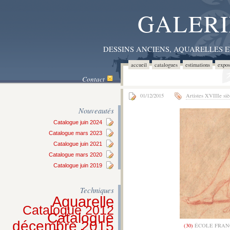
GALERI
DESSINS ANCIENS, AQUARELLES 
accueil
catalogues
estimations
expos
Contact
01/12/2015
Artistes XVIIIe siè
Nouveautés
Catalogue juin 2024
Catalogue mars 2023
Catalogue juin 2021
Catalogue mars 2020
Catalogue juin 2019
Techniques
Aquarelle
Catalogue 2012
Catalogue
décembre 2015
(30)
ÉCOLE FRANÇ