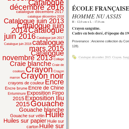
Catalogue
décembre 2016
ÉCOLE FRANÇAISE,
catalogue décembre 2017
HOMME NU ASSIS
catalogue décembre 2018
Catalogue juin 2013
H : 12,0 cm x L : 17,0 cm
Catalogue juin
Crayon sanguine.
2014
Catalogue
Cadre en bois doré, d’époque du 19
juin 2016
Catalogue juin 2017
catalogue
Provenance : Ancienne collection du Co
Catalogue juin 2018
128).
mars 2015
Catalogue
novembre 2013
Catalogue décembre 2015
,
Crayon
,
Sang
Collage
Craie blanche
Craie de
Crayon
couleurs
Crayon
Crayon noir
marron
Encre
crayons de couleur
Encre de Chine
Encre brune
Exposition Firpo
Enluminure
Exposition Iliu
2015
Gouache
2015
Gouache blanche
Huile
Gouache sur vélin
Huiles sur papier
Huile sur
Huile sur
carton