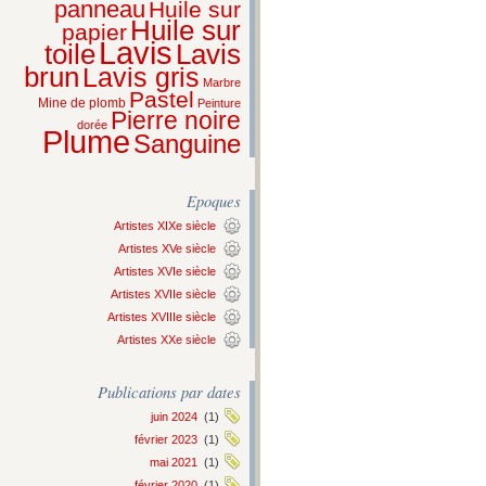
panneau
Huile sur
Huile sur
papier
Lavis
Lavis
toile
brun
Lavis gris
Marbre
Pastel
Mine de plomb
Peinture
Pierre noire
dorée
Plume
Sanguine
Epoques
Artistes XIXe siècle
Artistes XVe siècle
Artistes XVIe siècle
Artistes XVIIe siècle
Artistes XVIIIe siècle
Artistes XXe siècle
Publications par dates
juin 2024
(1)
février 2023
(1)
mai 2021
(1)
février 2020
(1)