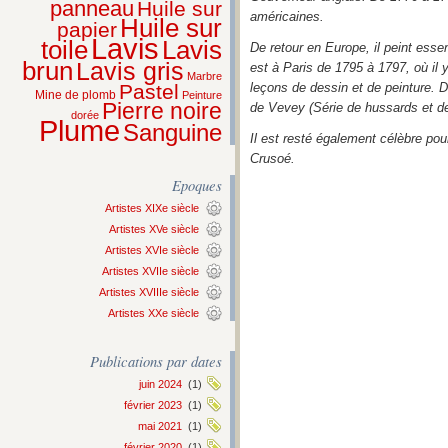
panneau
Huile sur
américaines.
Huile sur
papier
Lavis
Lavis
toile
De retour en Europe, il peint esse
brun
Lavis gris
est à Paris de 1795 à 1797, où il
Marbre
Pastel
leçons de dessin et de peinture.
Mine de plomb
Peinture
Pierre noire
de Vevey (Série de hussards et d
dorée
Plume
Sanguine
Il est resté également célèbre po
Crusoé.
Epoques
Artistes XIXe siècle
Artistes XVe siècle
Artistes XVIe siècle
Artistes XVIIe siècle
Artistes XVIIIe siècle
Artistes XXe siècle
Publications par dates
juin 2024
(1)
février 2023
(1)
mai 2021
(1)
février 2020
(1)