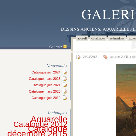
GALERI
DESSINS ANCIENS, AQUARELLES 
accueil
catalogues
estimations
expos
Contact
26/02/2015
Artistes XVIIIe siè
Nouveautés
Catalogue juin 2024
Catalogue mars 2023
Catalogue juin 2021
Catalogue mars 2020
Catalogue juin 2019
Techniques
Aquarelle
Catalogue 2012
Catalogue
décembre 2015