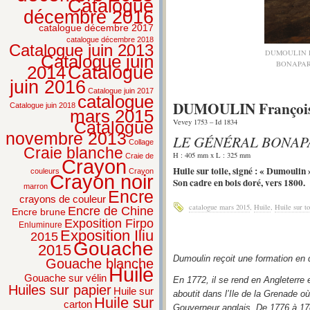
Catalogue
décembre 2016
catalogue décembre 2017
catalogue décembre 2018
Catalogue juin 2013
DUMOULIN Fr
Catalogue juin
BONAPAR
2014
Catalogue
juin 2016
Catalogue juin 2017
catalogue
DUMOULIN François A
Catalogue juin 2018
mars 2015
Vevey 1753 – Id 1834
Catalogue
novembre 2013
LE GÉNÉRAL BONAP
Collage
Craie blanche
H : 405 mm x L : 325 mm
Craie de
Crayon
Huile sur toile, signé : « Dumoulin 
couleurs
Crayon
Crayon noir
Son cadre en bois doré, vers 1800.
marron
Encre
crayons de couleur
catalogue mars 2015
,
Huile
,
Huile sur to
Encre de Chine
Encre brune
Exposition Firpo
Enluminure
Exposition Iliu
2015
Gouache
2015
Dumoulin reçoit une formation en 
Gouache blanche
Huile
Gouache sur vélin
En 1772, il se rend en Angleterre 
Huiles sur papier
Huile sur
aboutit dans l’Ile de la Grenade o
Huile sur
carton
Gouverneur anglais. De 1776 à 178