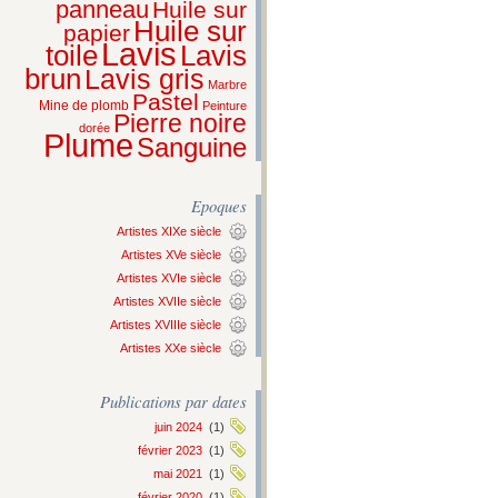
panneau
Huile sur
Huile sur
papier
Lavis
Lavis
toile
brun
Lavis gris
Marbre
Pastel
Mine de plomb
Peinture
Pierre noire
dorée
Plume
Sanguine
Epoques
Artistes XIXe siècle
Artistes XVe siècle
Artistes XVIe siècle
Artistes XVIIe siècle
Artistes XVIIIe siècle
Artistes XXe siècle
Publications par dates
juin 2024
(1)
février 2023
(1)
mai 2021
(1)
février 2020
(1)