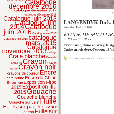
Catalogue
décembre 2016
catalogue décembre 2017
É
catalogue décembre 2018
Catalogue juin 2013
LANGENDYK Dirk, Éc
Catalogue juin
2014
Catalogue
Rotterdam 1748 – Id 1805
juin 2016
ÉTUDE DE MILITAIR
Catalogue juin 2017
catalogue
Catalogue juin 2018
H : 275 mm x L : 277 mm
mars 2015
Crayon noir, plume et lavis gris, 
Catalogue
e
Cadre en bois doré, d’époque 18
si
novembre 2013
Collage
Craie blanche
Craie de
Catalogue novembre 2013
,
Crayon
,
Cray
Crayon
couleurs
Crayon
Crayon noir
marron
Encre
crayons de couleur
Encre de Chine
Encre brune
Exposition Firpo
Enluminure
Exposition Iliu
2015
Gouache
2015
Gouache blanche
Huile
Gouache sur vélin
Huiles sur papier
Huile sur
Huile sur
carton