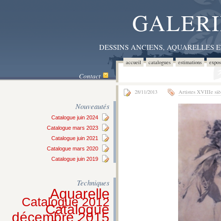
GALERI
DESSINS ANCIENS, AQUARELLES 
accueil
catalogues
estimations
expos
Contact
28/11/2013
Artistes XVIIIe siè
Nouveautés
Catalogue juin 2024
Catalogue mars 2023
Catalogue juin 2021
Catalogue mars 2020
Catalogue juin 2019
Techniques
Aquarelle
Catalogue 2012
Catalogue
décembre 2015