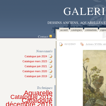
GALERI
DESSINS ANCIENS, AQUARELLES 
accueil
catalogues
estimations
expos
Contact
01/12/2015
Artistes XVIIIe siè
Nouveautés
Catalogue juin 2024
Catalogue mars 2023
Catalogue juin 2021
Catalogue mars 2020
Catalogue juin 2019
Techniques
Aquarelle
Catalogue 2012
Catalogue
décembre 2015