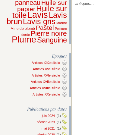
panneau
Huile sur
antiques…
Huile sur
papier
Lavis
Lavis
toile
brun
Lavis gris
Marbre
Pastel
Mine de plomb
Peinture
Pierre noire
dorée
Plume
Sanguine
Epoques
Artistes XIXe siècle
Artistes XVe siècle
Artistes XVIe siècle
Artistes XVIIe siècle
Artistes XVIIIe siècle
Artistes XXe siècle
Publications par dates
juin 2024
(1)
février 2023
(1)
mai 2021
(1)
février 2020
(1)