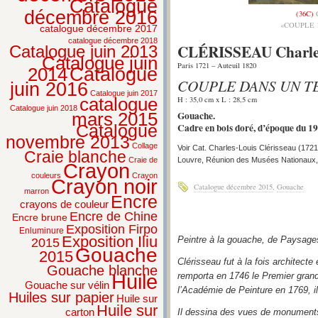
Catalogue
décembre 2016
(36C)
C
«COUPLE 
catalogue décembre 2017
catalogue décembre 2018
CLÉRISSEAU Charle
Catalogue juin 2013
Catalogue juin
Paris 1721 – Auteuil 1820
2014
Catalogue
COUPLE DANS UN T
juin 2016
Catalogue juin 2017
H : 35,0 cm x L : 28,5 cm
catalogue
Catalogue juin 2018
Gouache.
mars 2015
Cadre en bois doré, d’époque du 19
Catalogue
novembre 2013
Collage
Voir Cat. Charles-Louis Clérisseau (172
Craie blanche
Louvre, Réunion des Musées Nationaux,
Craie de
Crayon
couleurs
Crayon
Crayon noir
Catalogue décembre 2015
,
Gouache
marron
Encre
crayons de couleur
Encre de Chine
Encre brune
Exposition Firpo
Enluminure
Exposition Iliu
Peintre à la gouache, de Paysages
2015
Gouache
2015
Clérisseau fut à la fois architecte 
Gouache blanche
Huile
remporta en 1746 le Premier grand 
Gouache sur vélin
l’Académie de Peinture en 1769, il 
Huiles sur papier
Huile sur
Huile sur
carton
Il dessina des vues de monuments 