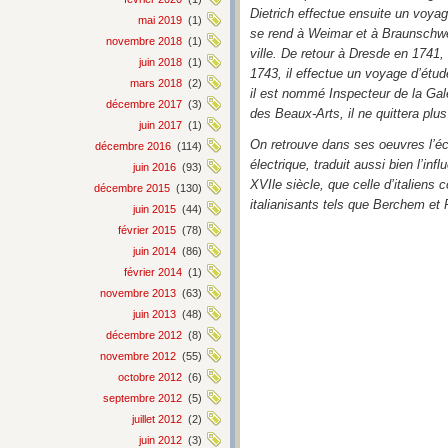
Dietrich effectue ensuite un voyag
mai 2019
(1)
se rend à Weimar et à Braunschwerg
novembre 2018
(1)
ville. De retour à Dresde en 1741,
juin 2018
(1)
1743, il effectue un voyage d’étu
mars 2018
(2)
il est nommé Inspecteur de la Gal
décembre 2017
(3)
des Beaux-Arts, il ne quittera plu
juin 2017
(1)
On retrouve dans ses oeuvres l’é
décembre 2016
(114)
électrique, traduit aussi bien l’i
juin 2016
(93)
XVIle siècle, que celle d’italiens
décembre 2015
(130)
italianisants tels que Berchem et
juin 2015
(44)
février 2015
(78)
juin 2014
(86)
février 2014
(1)
novembre 2013
(63)
juin 2013
(48)
décembre 2012
(8)
novembre 2012
(55)
octobre 2012
(6)
septembre 2012
(5)
juillet 2012
(2)
juin 2012
(3)