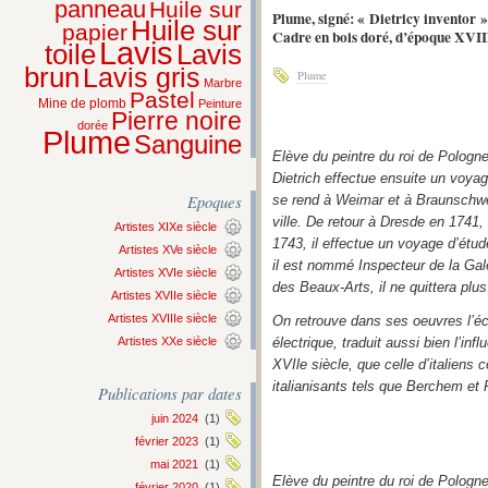
panneau
Huile sur
Plume, signé: « Dietricy inventor »
Huile sur
papier
Cadre en bois doré, d’époque XVII
Lavis
Lavis
toile
brun
Lavis gris
Plume
Marbre
Pastel
Mine de plomb
Peinture
Pierre noire
dorée
Plume
Sanguine
Elève du peintre du roi de Pologn
Dietrich effectue ensuite un voyag
Epoques
se rend à Weimar et à Braunschwerg
ville. De retour à Dresde en 1741,
Artistes XIXe siècle
1743, il effectue un voyage d’étu
Artistes XVe siècle
il est nommé Inspecteur de la Gal
Artistes XVIe siècle
des Beaux-Arts, il ne quittera plu
Artistes XVIIe siècle
Artistes XVIIIe siècle
On retrouve dans ses oeuvres l’é
Artistes XXe siècle
électrique, traduit aussi bien l’i
XVIle siècle, que celle d’italiens
italianisants tels que Berchem et
Publications par dates
juin 2024
(1)
février 2023
(1)
mai 2021
(1)
Elève du peintre du roi de Pologn
février 2020
(1)