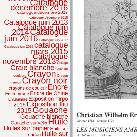
Catalogue
décembre 2016
catalogue décembre 2017
catalogue décembre 2018
Catalogue juin 2013
Catalogue juin
2014
Catalogue
juin 2016
Catalogue juin 2017
catalogue
Catalogue juin 2018
mars 2015
Catalogue
novembre 2013
Collage
Craie blanche
Craie de
Crayon
couleurs
Crayon
Crayon noir
marron
Encre
crayons de couleur
Encre de Chine
Encre brune
Exposition Firpo
Enluminure
Exposition Iliu
LES
2015
Gouache
2015
Christian Wilhelm E
Gouache blanche
Huile
Weimar 1712 – Dresde 1774
Gouache sur vélin
LES MUSICIENS AM
Huiles sur papier
Huile sur
Huile sur
carton
H : 245 mm x L : 193 mm