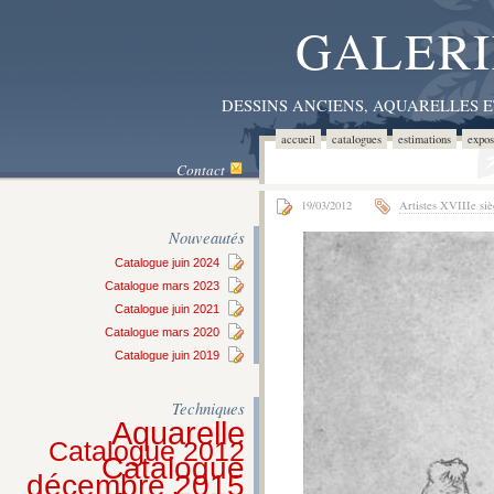
GALERI
DESSINS ANCIENS, AQUARELLES 
accueil
catalogues
estimations
expos
Contact
19/03/2012
Artistes XVIIIe siè
Nouveautés
Catalogue juin 2024
Catalogue mars 2023
Catalogue juin 2021
Catalogue mars 2020
Catalogue juin 2019
Techniques
Aquarelle
Catalogue 2012
Catalogue
décembre 2015