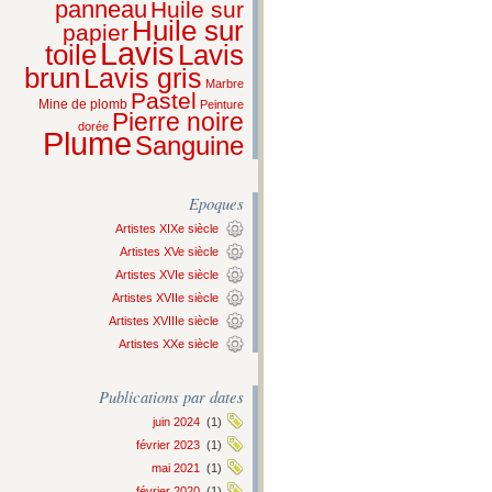
panneau
Huile sur
Huile sur
papier
Lavis
Lavis
toile
brun
Lavis gris
Marbre
Pastel
Mine de plomb
Peinture
Pierre noire
dorée
Plume
Sanguine
Epoques
Artistes XIXe siècle
Artistes XVe siècle
Artistes XVIe siècle
Artistes XVIIe siècle
Artistes XVIIIe siècle
Artistes XXe siècle
Publications par dates
juin 2024
(1)
février 2023
(1)
mai 2021
(1)
février 2020
(1)