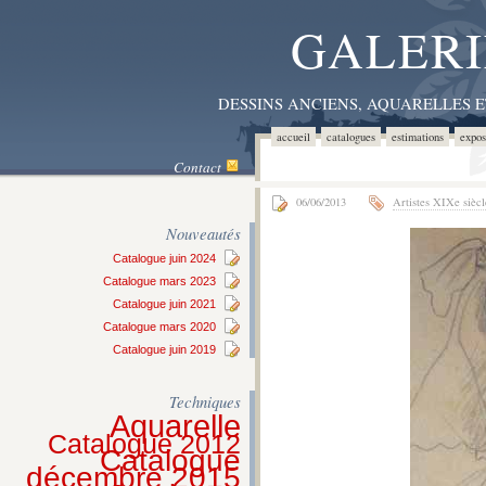
GALERI
DESSINS ANCIENS, AQUARELLES 
accueil
catalogues
estimations
expos
Contact
06/06/2013
Artistes XIXe siècl
Nouveautés
Catalogue juin 2024
Catalogue mars 2023
Catalogue juin 2021
Catalogue mars 2020
Catalogue juin 2019
Techniques
Aquarelle
Catalogue 2012
Catalogue
décembre 2015