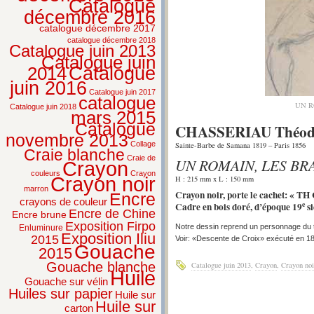
Catalogue
décembre 2016
catalogue décembre 2017
catalogue décembre 2018
Catalogue juin 2013
Catalogue juin
2014
Catalogue
juin 2016
Catalogue juin 2017
catalogue
UN R
Catalogue juin 2018
mars 2015
Catalogue
CHASSERIAU Théod
novembre 2013
Collage
Sainte-Barbe de Samana 1819 – Paris 1856
Craie blanche
Craie de
UN ROMAIN, LES BR
Crayon
couleurs
Crayon
Crayon noir
H : 215 mm x L : 150 mm
marron
Crayon noir, porte le cachet: « 
Encre
crayons de couleur
e
Cadre en bois doré, d’époque 19
si
Encre de Chine
Encre brune
Exposition Firpo
Notre dessin reprend un personnage du 
Enluminure
Exposition Iliu
2015
Voir: «Descente de Croix» exécuté en 185
Gouache
2015
Gouache blanche
Catalogue juin 2013
,
Crayon
,
Crayon noi
Huile
Gouache sur vélin
Huiles sur papier
Huile sur
Huile sur
carton