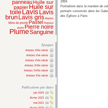
panneau
Huile sur
1859.
Huile sur
papier
Portraitiste dans la manière de cel
Lavis
Lavis
toile
portraits conservés dans les Gale
brun
Lavis gris
des Églises à Paris.
Marbre
Pastel
Mine de plomb
Peinture
Pierre noire
dorée
Plume
Sanguine
Epoques
Artistes XIXe siècle
Artistes XVe siècle
Artistes XVIe siècle
Artistes XVIIe siècle
Artistes XVIIIe siècle
Artistes XXe siècle
Publications par dates
juin 2024
(1)
février 2023
(1)
mai 2021
(1)
février 2020
(1)