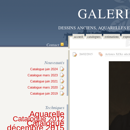
GALERI
DESSINS ANCIENS, AQUARELLES 
accueil
catalogues
estimations
expos
Contact
26/02/2015
Artistes XIXe siècl
Nouveautés
Catalogue juin 2024
Catalogue mars 2023
Catalogue juin 2021
Catalogue mars 2020
Catalogue juin 2019
Techniques
Aquarelle
Catalogue 2012
Catalogue
décembre 2015