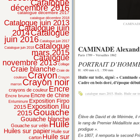
Catalogue
décembre 2016
catalogue décembre 2017
catalogue décembre 2018
Catalogue juin 2013
CAMINADE 
Catalogue juin
2014
Catalogue
juin 2016
Catalogue juin 2017
catalogue
CAMINADE Alexandr
Catalogue juin 2018
mars 2015
Paris 1789 – Versailles 1862
Catalogue
novembre 2013
PORTRAIT D’HOMM
Collage
Craie blanche
H : 650 mm x L : 550 mm
Craie de
Crayon
Huile sur toile, signé: « Caminade 
couleurs
Crayon
Crayon noir
Cadre en bois doré, d’époque début
marron
Encre
crayons de couleur
catalogue mars 2015
,
Huile
,
Huile sur to
Encre de Chine
Encre brune
Exposition Firpo
Enluminure
Exposition Iliu
2015
Gouache
2015
Élève de David et de Mérimée, il 
Gouache blanche
Huile
le rang de Premier Médailliste aux
Gouache sur vélin
prodigue ».
Huiles sur papier
Huile sur
Huile sur
En 1807, il remporta le second Pr
carton