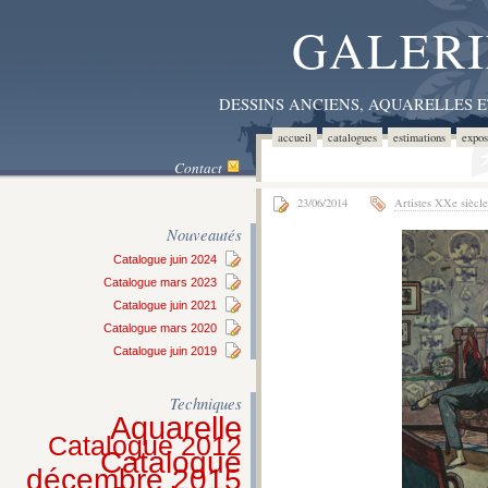
GALERI
DESSINS ANCIENS, AQUARELLES 
accueil
catalogues
estimations
expos
Contact
23/06/2014
Artistes XXe siècle
Nouveautés
Catalogue juin 2024
Catalogue mars 2023
Catalogue juin 2021
Catalogue mars 2020
Catalogue juin 2019
Techniques
Aquarelle
Catalogue 2012
Catalogue
décembre 2015