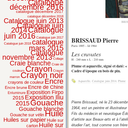
Catalogue
décembre 2016
catalogue décembre 2017
catalogue décembre 2018
Catalogue juin 2013
BRIS
Catalogue juin
2014
Catalogue
juin 2016
BRISSAUD Pierre
Catalogue juin 2017
catalogue
Catalogue juin 2018
Paris 1885 – Id 1964
mars 2015
Catalogue
Les cravates
novembre 2013
Collage
H : 240 mm x L : 210 mm
Craie blanche
Craie de
Plume et aquarelle, signé et daté: 
Crayon
Cadre d’époque en bois de pin.
couleurs
Crayon
Crayon noir
marron
Encre
Aquarelle
,
Catalogue juin 2014
,
Plume
crayons de couleur
Encre de Chine
Encre brune
Exposition Firpo
Enluminure
Exposition Iliu
2015
Gouache
2015
Pierre Brissaud, né le 23 décembre
Gouache blanche
1964, est un peintre et illustrateu
Huile
Fils du médecin et neurologue Édo
Gouache sur vélin
Huiles sur papier
d’artiste aux Beaux-arts et à l’at
Huile sur
Huile sur
étudier l’art, tout comme son frèr
carton