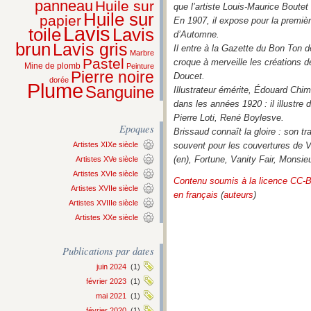
panneau
Huile sur
que l’artiste Louis-Maurice Boutet
Huile sur
papier
En 1907, il expose pour la premiè
Lavis
Lavis
toile
d’Automne.
brun
Lavis gris
Il entre à la Gazette du Bon Ton 
Marbre
Pastel
croque à merveille les créations 
Mine de plomb
Peinture
Pierre noire
Doucet.
dorée
Plume
Sanguine
Illustrateur émérite, Édouard Chi
dans les années 1920 : il illustr
Pierre Loti, René Boylesve.
Epoques
Brissaud connaît la gloire : son tr
Artistes XIXe siècle
souvent pour les couvertures de
(en), Fortune, Vanity Fair, Monsieur
Artistes XVe siècle
Artistes XVIe siècle
Contenu soumis à la licence CC-
Artistes XVIIe siècle
en français
(
auteurs
)
Artistes XVIIIe siècle
Artistes XXe siècle
Publications par dates
juin 2024
(1)
février 2023
(1)
mai 2021
(1)
février 2020
(1)