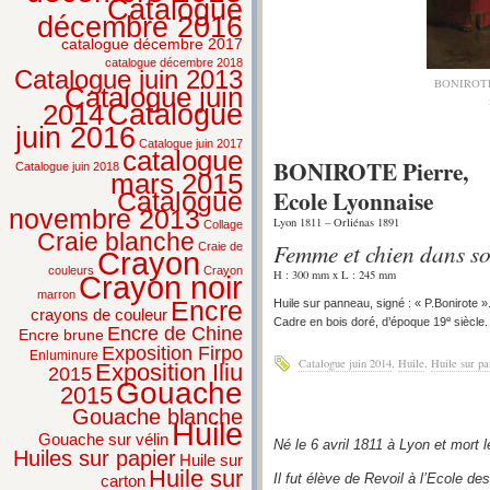
Catalogue
décembre 2016
catalogue décembre 2017
catalogue décembre 2018
Catalogue juin 2013
BONIROTE P
Catalogue juin
2014
Catalogue
juin 2016
Catalogue juin 2017
catalogue
BONIROTE Pierre,
Catalogue juin 2018
mars 2015
Ecole Lyonnaise
Catalogue
novembre 2013
Lyon 1811 – Orliénas 1891
Collage
Craie blanche
Femme et chien dans so
Craie de
Crayon
couleurs
Crayon
H : 300 mm x L : 245 mm
Crayon noir
marron
Huile sur panneau, signé : « P.Bonirote »
Encre
crayons de couleur
e
Cadre en bois doré, d’époque 19
siècle.
Encre de Chine
Encre brune
Exposition Firpo
Enluminure
Catalogue juin 2014
,
Huile
,
Huile sur p
Exposition Iliu
2015
Gouache
2015
Gouache blanche
Huile
Gouache sur vélin
Né le 6 avril 1811 à Lyon et mort 
Huiles sur papier
Huile sur
Huile sur
Il fut élève de Revoil à l’Ecole de
carton