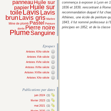
panneau
Huile sur
commença à exposer à Lyon en 1833
Huile sur
papier
1836 et 1839, rencontrant à Rome, 
Lavis
Lavis
toile
recommandation duquel il fut char
brun
Lavis gris
Athènes, une école de peinture qu’
Marbre
Pastel
1843, il fut nommé professeur à l
Mine de plomb
Peinture
Pierre noire
principes en 1852, et de la classe
dorée
Plume
Sanguine
Epoques
Artistes XIXe siècle
Artistes XVe siècle
Artistes XVIe siècle
Artistes XVIIe siècle
Artistes XVIIIe siècle
Artistes XXe siècle
Publications par dates
juin 2024
(1)
février 2023
(1)
mai 2021
(1)
février 2020
(1)