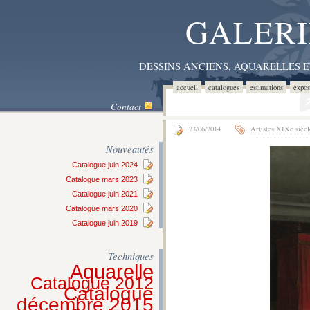
GALERI
DESSINS ANCIENS, AQUARELLES 
accueil
catalogues
estimations
expos
Contact
23/06/2014
Artistes XIXe siècl
Nouveautés
Catalogue juin 2024
Catalogue mars 2023
Catalogue juin 2021
Catalogue mars 2020
Catalogue juin 2019
Techniques
Aquarelle
Catalogue 2012
Catalogue
décembre 2015