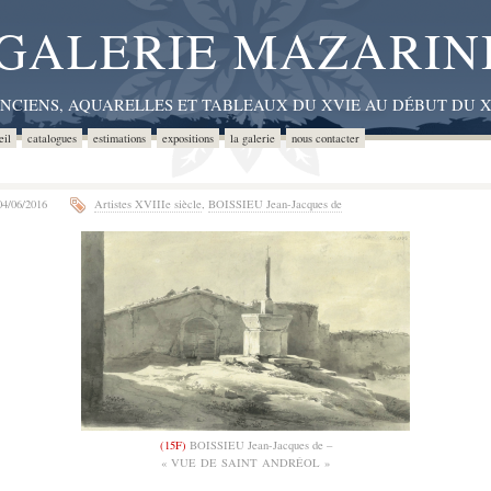
GALERIE MAZARIN
ANCIENS, AQUARELLES ET TABLEAUX DU XVIE AU DÉBUT DU X
eil
catalogues
estimations
expositions
la galerie
nous contacter
4/06/2016
Artistes XVIIIe siècle
,
BOISSIEU Jean-Jacques de
(15F)
BOISSIEU Jean-Jacques de –
« VUE DE SAINT ANDRÉOL »