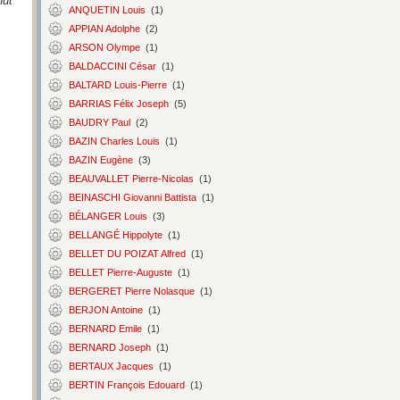
nut
ANQUETIN Louis
(1)
APPIAN Adolphe
(2)
ARSON Olympe
(1)
BALDACCINI César
(1)
BALTARD Louis-Pierre
(1)
BARRIAS Félix Joseph
(5)
BAUDRY Paul
(2)
BAZIN Charles Louis
(1)
BAZIN Eugène
(3)
BEAUVALLET Pierre-Nicolas
(1)
BEINASCHI Giovanni Battista
(1)
BÉLANGER Louis
(3)
BELLANGÉ Hippolyte
(1)
BELLET DU POIZAT Alfred
(1)
BELLET Pierre-Auguste
(1)
BERGERET Pierre Nolasque
(1)
BERJON Antoine
(1)
BERNARD Emile
(1)
BERNARD Joseph
(1)
BERTAUX Jacques
(1)
BERTIN François Edouard
(1)