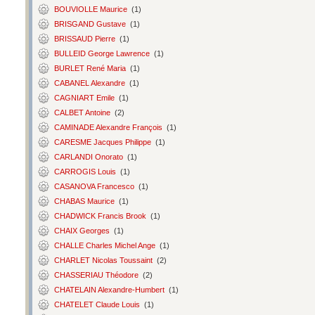
BOUVIOLLE Maurice
(1)
BRISGAND Gustave
(1)
BRISSAUD Pierre
(1)
BULLEID George Lawrence
(1)
BURLET René Maria
(1)
CABANEL Alexandre
(1)
CAGNIART Emile
(1)
CALBET Antoine
(2)
CAMINADE Alexandre François
(1)
CARESME Jacques Philippe
(1)
CARLANDI Onorato
(1)
CARROGIS Louis
(1)
CASANOVA Francesco
(1)
CHABAS Maurice
(1)
CHADWICK Francis Brook
(1)
CHAIX Georges
(1)
CHALLE Charles Michel Ange
(1)
CHARLET Nicolas Toussaint
(2)
CHASSERIAU Théodore
(2)
CHATELAIN Alexandre-Humbert
(1)
CHATELET Claude Louis
(1)