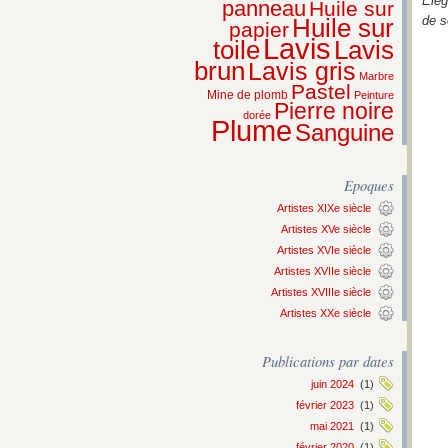
Elég
panneau
Huile sur
de s
Huile sur
papier
Lavis
Lavis
toile
brun
Lavis gris
Marbre
Pastel
Mine de plomb
Peinture
Pierre noire
dorée
Plume
Sanguine
Epoques
Artistes XIXe siècle
Artistes XVe siècle
Artistes XVIe siècle
Artistes XVIIe siècle
Artistes XVIIIe siècle
Artistes XXe siècle
Publications par dates
juin 2024
(1)
février 2023
(1)
mai 2021
(1)
février 2020
(1)