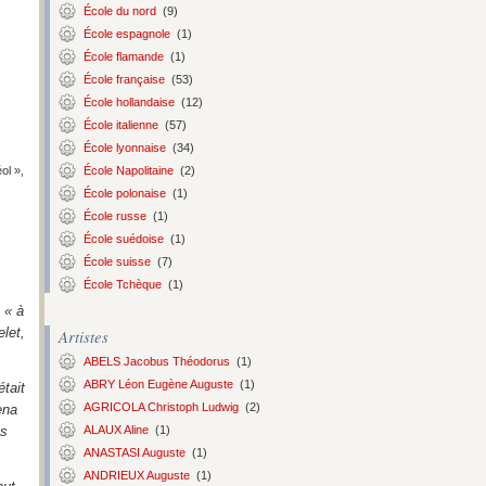
École du nord
(9)
École espagnole
(1)
École flamande
(1)
École française
(53)
École hollandaise
(12)
École italienne
(57)
École lyonnaise
(34)
ol »,
École Napolitaine
(2)
École polonaise
(1)
École russe
(1)
École suédoise
(1)
École suisse
(7)
École Tchèque
(1)
 « à
elet,
Artistes
ABELS Jacobus Théodorus
(1)
ABRY Léon Eugène Auguste
(1)
tait
AGRICOLA Christoph Ludwig
(2)
ena
ALAUX Aline
(1)
es
ANASTASI Auguste
(1)
ANDRIEUX Auguste
(1)