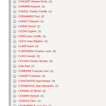
CHAUDET Antoine-Denis
(1)
CHAVARD Auguste
(1)
CHAZAL Charles Camille
(1)
CHENAVARD Paul
(2)
CHIMOT Édouard
(1)
CHIRAT Benoit
(1)
CICERI Eugène
(2)
CIPRA Jean Camille
(1)
CIZOS Jean-Baptiste
(1)
CLAVÉ Antoni
(2)
CLERISSEAU Charles-Louis
(5)
CLOIX Joseph
(1)
COCHIN Charles-Nicolas
(2)
Colin Paul
(1)
COMERRE François Léon
(1)
CONSETTI Antonio
(1)
CONSTANTIN Jean Antoine
(4)
CORABOEUF Jean-Alexandre
(1)
CORNEILLE Michel
(2)
COSWAY Richard
(1)
COWLES Fleur
(1)
CRAESBEECK Joos Van
(1)