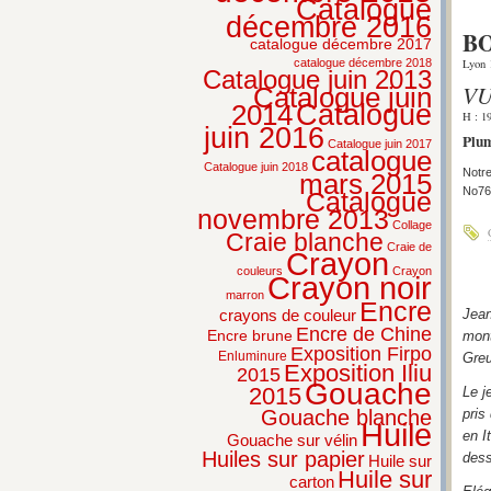
Catalogue
décembre 2016
BO
catalogue décembre 2017
Lyon 
catalogue décembre 2018
Catalogue juin 2013
VU
Catalogue juin
2014
Catalogue
H : 1
juin 2016
Plum
Catalogue juin 2017
catalogue
Catalogue juin 2018
Notre
mars 2015
No76,
Catalogue
novembre 2013
Collage
Craie blanche
Craie de
Crayon
couleurs
Crayon
Crayon noir
marron
Encre
crayons de couleur
Jean
Encre de Chine
Encre brune
mont
Exposition Firpo
Enluminure
Greu
Exposition Iliu
2015
Gouache
2015
Le j
Gouache blanche
pris
Huile
en I
Gouache sur vélin
Huiles sur papier
dess
Huile sur
Huile sur
carton