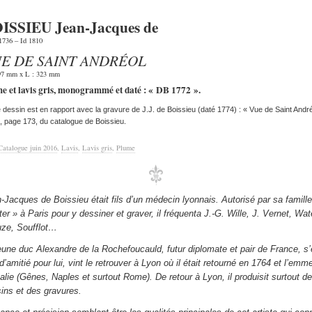
ISSIEU Jean-Jacques de
1736 – Id 1810
E DE SAINT ANDRÉOL
97 mm x L : 323 mm
e et lavis gris, monogrammé et daté : « DB 1772 ».
 dessin est en rapport avec la gravure de J.J. de Boissieu (daté 1774) : « Vue de Saint André
 page 173, du catalogue de Boissieu.
Catalogue juin 2016
,
Lavis
,
Lavis gris
,
Plume
-Jacques de Boissieu était fils d’un médecin lyonnais. Autorisé par sa famille
er » à Paris pour y dessiner et graver, il fréquenta J.-G. Wille, J. Vernet, Wat
ze, Soufflot…
eune duc Alexandre de la Rochefoucauld, futur diplomate et pair de France, s’é
 d’amitié pour lui, vint le retrouver à Lyon où il était retourné en 1764 et l’emm
talie (Gênes, Naples et surtout Rome). De retour à Lyon, il produisit surtout d
ins et des gravures.