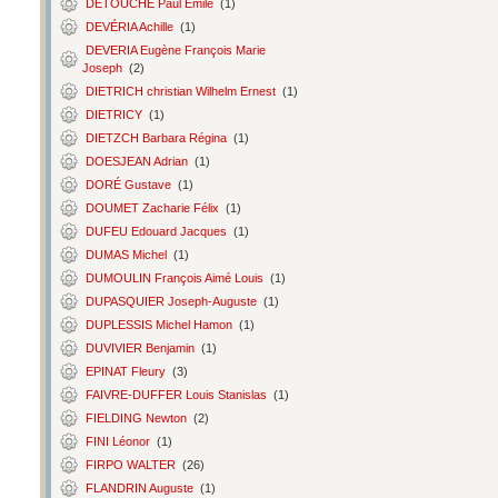
DETOUCHE Paul Émile
(1)
DEVÉRIA Achille
(1)
DEVERIA Eugène François Marie
Joseph
(2)
DIETRICH christian Wilhelm Ernest
(1)
DIETRICY
(1)
DIETZCH Barbara Régina
(1)
DOESJEAN Adrian
(1)
DORÉ Gustave
(1)
DOUMET Zacharie Félix
(1)
DUFEU Edouard Jacques
(1)
DUMAS Michel
(1)
DUMOULIN François Aimé Louis
(1)
DUPASQUIER Joseph-Auguste
(1)
DUPLESSIS Michel Hamon
(1)
DUVIVIER Benjamin
(1)
EPINAT Fleury
(3)
FAIVRE-DUFFER Louis Stanislas
(1)
FIELDING Newton
(2)
FINI Léonor
(1)
FIRPO WALTER
(26)
FLANDRIN Auguste
(1)