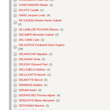
CRAEYVANGER Reinier
(1)
DA VITO Camillo
(1)
DAVID Jacques-Louis
(4)
DE GAZEAU Antoine Xavier Gabriel
(2)
DE LAVALLÉE-POUSSIN Étienne
(1)
DECAMPS Alexandre Gabriel
(3)
DEL CANE Carlo
(1)
DELACROIX Ferdinand Victor Eugène
(19)
DELAROCHE Hippolyte
(1)
DELAUNAY Sonia
(1)
DELIGNY Edouard Paul
(1)
DELLA BELLA Stefano
(1)
DELLA GATTA Saverio
(1)
DELMOTTE Marcel
(3)
DEMANGE Adolphe
(1)
DERAIN André
(2)
DESFRICHES Thomas Aignan
(4)
DESGOFFE Blaise-Alexandre
(2)
DETHOMAS Maxime
(1)