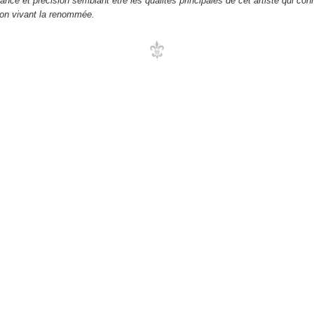
ance et précision semblant être les qualités principales de cet artiste qui con
on vivant la renommée.