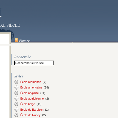
I
XE SIÈCLE
Flux rss
Recherche
Styles
École allemande
(7)
École américaine
(18)
École anglaise
(11)
École autrichienne
(2)
École belge
(11)
École de Barbizon
(1)
École de Nancy
(2)