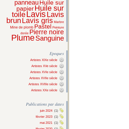
panneau
Huile sur
Huile sur
papier
Lavis
Lavis
toile
brun
Lavis gris
Marbre
Pastel
Mine de plomb
Peinture
Pierre noire
dorée
Plume
Sanguine
Epoques
Artistes XIXe siècle
Artistes XVe siècle
Artistes XVIe siècle
Artistes XVIIe siècle
Artistes XVIIIe siècle
Artistes XXe siècle
Publications par dates
juin 2024
(1)
février 2023
(1)
mai 2021
(1)
février 2020
(1)