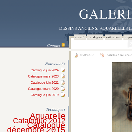
GALERI
DESSINS ANCIENS, AQUARELLES 
accueil
catalogues
estimations
expos
Contact
04/06/2016
Artistes XXe siècle
Nouveautés
Catalogue juin 2024
Catalogue mars 2023
Catalogue juin 2021
Catalogue mars 2020
Catalogue juin 2019
Techniques
Aquarelle
Catalogue 2012
Catalogue
décembre 2015