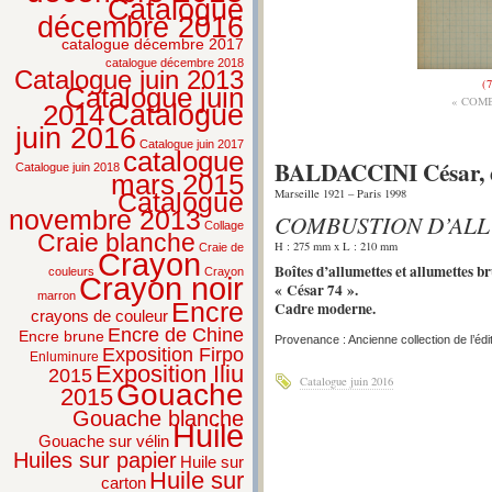
Catalogue
décembre 2016
catalogue décembre 2017
catalogue décembre 2018
Catalogue juin 2013
(7
Catalogue juin
« COM
2014
Catalogue
juin 2016
Catalogue juin 2017
catalogue
BALDACCINI César, 
Catalogue juin 2018
mars 2015
Marseille 1921 – Paris 1998
Catalogue
novembre 2013
COMBUSTION D’AL
Collage
Craie blanche
H : 275 mm x L : 210 mm
Craie de
Crayon
Boîtes d’allumettes et allumettes br
couleurs
Crayon
Crayon noir
« César 74 ».
marron
Cadre moderne.
Encre
crayons de couleur
Encre de Chine
Encre brune
Provenance : Ancienne collection de l’éd
Exposition Firpo
Enluminure
Exposition Iliu
2015
Catalogue juin 2016
Gouache
2015
Gouache blanche
Huile
Gouache sur vélin
Huiles sur papier
Huile sur
Huile sur
carton