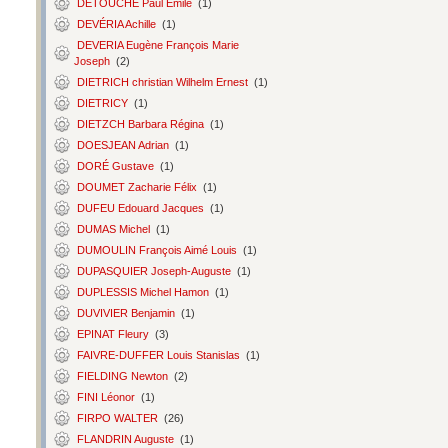
DETOUCHE Paul Émile
(1)
DEVÉRIA Achille
(1)
DEVERIA Eugène François Marie
Joseph
(2)
DIETRICH christian Wilhelm Ernest
(1)
DIETRICY
(1)
DIETZCH Barbara Régina
(1)
DOESJEAN Adrian
(1)
DORÉ Gustave
(1)
DOUMET Zacharie Félix
(1)
DUFEU Edouard Jacques
(1)
DUMAS Michel
(1)
DUMOULIN François Aimé Louis
(1)
DUPASQUIER Joseph-Auguste
(1)
DUPLESSIS Michel Hamon
(1)
DUVIVIER Benjamin
(1)
EPINAT Fleury
(3)
FAIVRE-DUFFER Louis Stanislas
(1)
FIELDING Newton
(2)
FINI Léonor
(1)
FIRPO WALTER
(26)
FLANDRIN Auguste
(1)