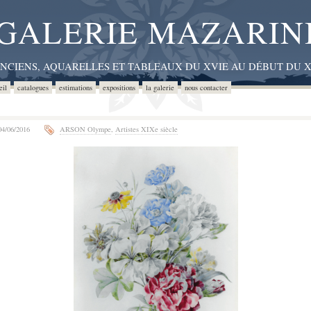
GALERIE MAZARIN
ANCIENS, AQUARELLES ET TABLEAUX DU XVIE AU DÉBUT DU X
eil
catalogues
estimations
expositions
la galerie
nous contacter
4/06/2016
ARSON Olympe
,
Artistes XIXe siècle