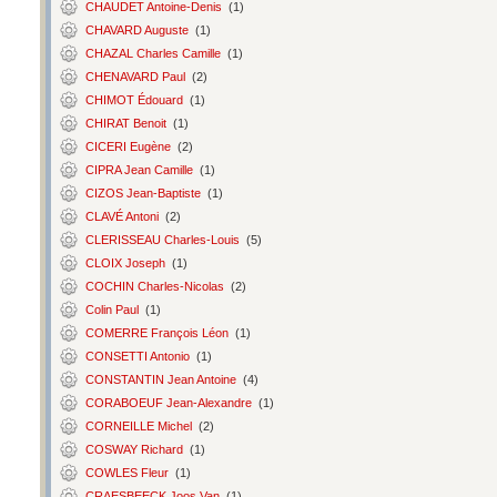
CHAUDET Antoine-Denis
(1)
CHAVARD Auguste
(1)
CHAZAL Charles Camille
(1)
CHENAVARD Paul
(2)
CHIMOT Édouard
(1)
CHIRAT Benoit
(1)
CICERI Eugène
(2)
CIPRA Jean Camille
(1)
CIZOS Jean-Baptiste
(1)
CLAVÉ Antoni
(2)
CLERISSEAU Charles-Louis
(5)
CLOIX Joseph
(1)
COCHIN Charles-Nicolas
(2)
Colin Paul
(1)
COMERRE François Léon
(1)
CONSETTI Antonio
(1)
CONSTANTIN Jean Antoine
(4)
CORABOEUF Jean-Alexandre
(1)
CORNEILLE Michel
(2)
COSWAY Richard
(1)
COWLES Fleur
(1)
CRAESBEECK Joos Van
(1)