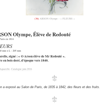
(36)
ARSON Olympe – « FLEURS »
SON Olympe, Élève de Redouté
Paris en 1814
EURS
60 mm x L : 205 mm
relle, signé : « O Arson élève de Mr Redouté ».
e en bois doré, d’époque vers 1840.
Aquarelle
,
Catalogue juin 2016
n a exposé au Salon de Paris, de 1835 à 1842, des fleurs et des fruits.