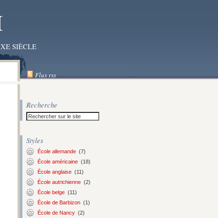
I
XE SIÈCLE
Flux rss
Recherche
Styles
École allemande
(7)
École américaine
(18)
École anglaise
(11)
École autrichienne
(2)
École belge
(11)
École de Barbizon
(1)
École de Nancy
(2)