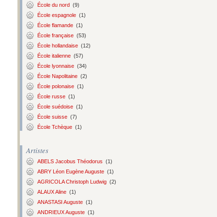
École du nord
(9)
École espagnole
(1)
École flamande
(1)
École française
(53)
École hollandaise
(12)
École italienne
(57)
École lyonnaise
(34)
École Napolitaine
(2)
École polonaise
(1)
École russe
(1)
École suédoise
(1)
École suisse
(7)
École Tchèque
(1)
Artistes
ABELS Jacobus Théodorus
(1)
ABRY Léon Eugène Auguste
(1)
AGRICOLA Christoph Ludwig
(2)
ALAUX Aline
(1)
ANASTASI Auguste
(1)
ANDRIEUX Auguste
(1)