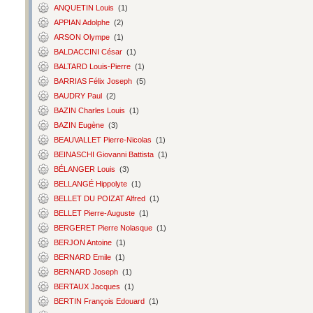
ANQUETIN Louis
(1)
APPIAN Adolphe
(2)
ARSON Olympe
(1)
BALDACCINI César
(1)
BALTARD Louis-Pierre
(1)
BARRIAS Félix Joseph
(5)
BAUDRY Paul
(2)
BAZIN Charles Louis
(1)
BAZIN Eugène
(3)
BEAUVALLET Pierre-Nicolas
(1)
BEINASCHI Giovanni Battista
(1)
BÉLANGER Louis
(3)
BELLANGÉ Hippolyte
(1)
BELLET DU POIZAT Alfred
(1)
BELLET Pierre-Auguste
(1)
BERGERET Pierre Nolasque
(1)
BERJON Antoine
(1)
BERNARD Emile
(1)
BERNARD Joseph
(1)
BERTAUX Jacques
(1)
BERTIN François Edouard
(1)