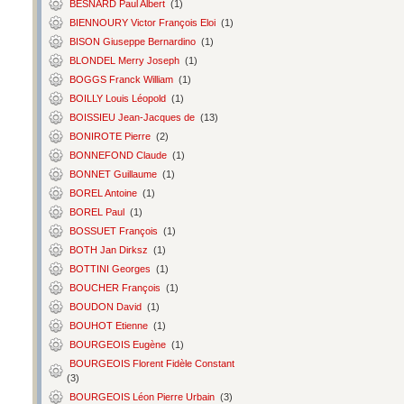
BESNARD Paul Albert
(1)
BIENNOURY Victor François Eloi
(1)
BISON Giuseppe Bernardino
(1)
BLONDEL Merry Joseph
(1)
BOGGS Franck William
(1)
BOILLY Louis Léopold
(1)
BOISSIEU Jean-Jacques de
(13)
BONIROTE Pierre
(2)
BONNEFOND Claude
(1)
BONNET Guillaume
(1)
BOREL Antoine
(1)
BOREL Paul
(1)
BOSSUET François
(1)
BOTH Jan Dirksz
(1)
BOTTINI Georges
(1)
BOUCHER François
(1)
BOUDON David
(1)
BOUHOT Etienne
(1)
BOURGEOIS Eugène
(1)
BOURGEOIS Florent Fidèle Constant
(3)
BOURGEOIS Léon Pierre Urbain
(3)