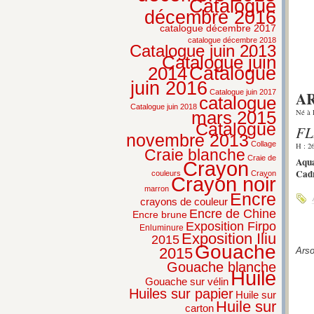
Catalogue
décembre 2016
catalogue décembre 2017
catalogue décembre 2018
Catalogue juin 2013
Catalogue juin
2014
Catalogue
juin 2016
AR
Catalogue juin 2017
catalogue
Catalogue juin 2018
Né à 
mars 2015
Catalogue
FL
novembre 2013
Collage
H : 2
Craie blanche
Craie de
Aqua
Crayon
Cadr
couleurs
Crayon
Crayon noir
marron
Encre
crayons de couleur
Encre de Chine
Encre brune
Exposition Firpo
Enluminure
Exposition Iliu
2015
Gouache
2015
Arso
Gouache blanche
Huile
Gouache sur vélin
Huiles sur papier
Huile sur
Huile sur
carton