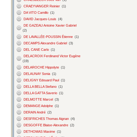
CRAEYVANGER Reinier
(1)
DA VITO Camillo
(1)
DAVID Jacques-Louis
(4)
DE GAZEAU Antoine Xavier Gabriel
(2)
DE LAVALLÉE-POUSSIN Étienne
(1)
DECAMPS Alexandre Gabriel
(3)
DEL CANE Carlo
(1)
DELACROIX Ferdinand Victor Eugène
(19)
DELAROCHE Hippolyte
(1)
DELAUNAY Sonia
(1)
DELIGNY Edouard Paul
(1)
DELLA BELLA Stefano
(1)
DELLA GATTA Saverio
(1)
DELMOTTE Marcel
(3)
DEMANGE Adolphe
(1)
DERAIN André
(2)
DESFRICHES Thomas Aignan
(4)
DESGOFFE Blaise-Alexandre
(2)
DETHOMAS Maxime
(1)