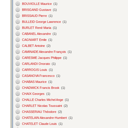
BOUVIOLLE Maurice
(1)
BRISGAND Gustave
(1)
BRISSAUD Pierre
(1)
BULLEID George Lawrence
(1)
BURLET René Maria
(1)
CABANEL Alexandre
(1)
CAGNIART Emile
(1)
CALBET Antoine
(2)
CAMINADE Alexandre François
(1)
CARESME Jacques Philippe
(1)
CARLANDI Onorato
(1)
CARROGIS Louis
(1)
CASANOVA Francesco
(1)
CHABAS Maurice
(1)
CHADWICK Francis Brook
(1)
CHAIX Georges
(1)
CHALLE Charles Michel Ange
(1)
CHARLET Nicolas Toussaint
(2)
CHASSERIAU Théodore
(2)
CHATELAIN Alexandre-Humbert
(1)
CHATELET Claude Louis
(1)