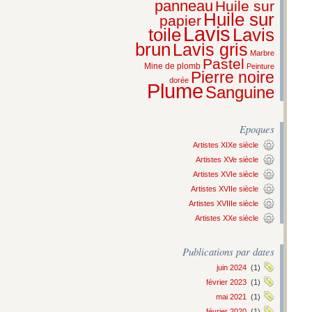
panneau
Huile sur
Huile sur
papier
Lavis
Lavis
toile
brun
Lavis gris
Marbre
Pastel
Mine de plomb
Peinture
Pierre noire
dorée
Plume
Sanguine
Epoques
Artistes XIXe siècle
Artistes XVe siècle
Artistes XVIe siècle
Artistes XVIIe siècle
Artistes XVIIIe siècle
Artistes XXe siècle
Publications par dates
juin 2024
(1)
février 2023
(1)
mai 2021
(1)
février 2020
(1)