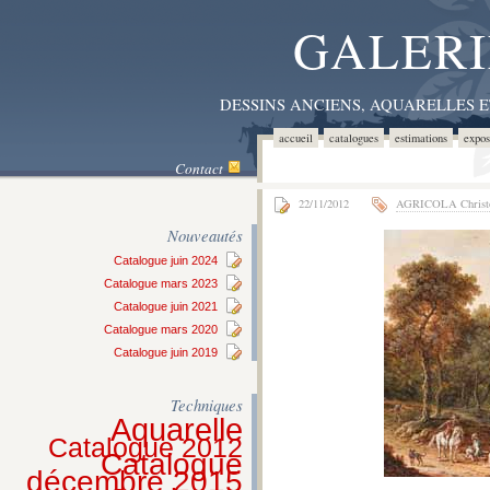
GALERI
DESSINS ANCIENS, AQUARELLES 
accueil
catalogues
estimations
expos
Contact
22/11/2012
AGRICOLA Christ
Nouveautés
Catalogue juin 2024
Catalogue mars 2023
Catalogue juin 2021
Catalogue mars 2020
Catalogue juin 2019
Techniques
Aquarelle
Catalogue 2012
Catalogue
décembre 2015