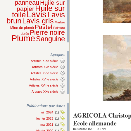
panneau
Huile sur
Huile sur
papier
Lavis
Lavis
toile
brun
Lavis gris
Marbre
Pastel
Mine de plomb
Peinture
Pierre noire
dorée
Plume
Sanguine
Epoques
Artistes XIXe siècle
Artistes XVe siècle
Artistes XVIe siècle
Artistes XVIIe siècle
Artistes XVIIIe siècle
Artistes XXe siècle
Publications par dates
AGRICOLA Christop
juin 2024
(1)
février 2023
(1)
Ecole allemande
mai 2021
(1)
Ratisbonne 1667 – id 1719
février 2020
(1)