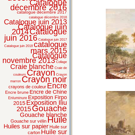
Catalogue
décembre 2016
catalogue décembre 2017
catalogue décembre 2018
Catalogue juin 2013
Catalogue juin
2014
Catalogue
juin 2016
Catalogue juin 2017
catalogue
Catalogue juin 2018
mars 2015
Catalogue
novembre 2013
Collage
Craie blanche
Craie de
Crayon
couleurs
Crayon
Crayon noir
marron
Encre
crayons de couleur
Encre de Chine
Encre brune
Exposition Firpo
Enluminure
Exposition Iliu
2015
Gouache
2015
Gouache blanche
Huile
Gouache sur vélin
Huiles sur papier
Huile sur
Huile sur
carton